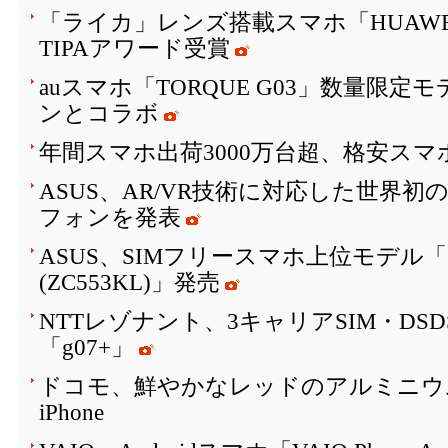
「ライカ」レンズ搭載スマホ「HUAWEI P10
TIPAアワード受賞
auスマホ「TORQUE G03」数量限
ンとコラボ
年間スマホ出荷3000万台超、格安スマ
ASUS、AR/VR技術に対応した世界初
フォンを発表
ASUS、SIMフリースマホ上位モデル「ZenF
(ZC553KL)」発売
NTTレゾナント、3キャリアSIM・DS
「g07+」
ドコモ、鮮やかなレッドのアルミニウ
iPhone