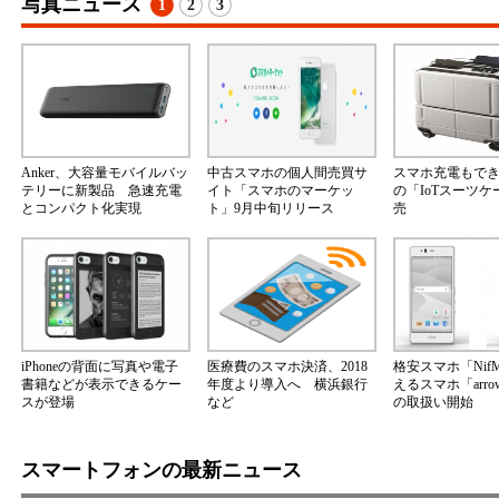
写真ニュース
1
2
3
Anker、大容量モバイルバッ
中古スマホの個人間売買サ
スマホ充電もで
テリーに新製品 急速充電
イト「スマホのマーケッ
の「IoTスーツ
とコンパクト化実現
ト」9月中旬リリース
売
iPhoneの背面に写真や電子
医療費のスマホ決済、2018
格安スマホ「Nif
書籍などが表示できるケー
年度より導入へ 横浜銀行
えるスマホ「arrow
スが登場
など
の取扱い開始
スマートフォンの最新ニュース