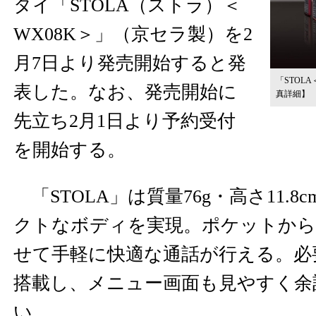
タイ「STOLA（ストラ）＜
WX08K＞」（京セラ製）を2
月7日より発売開始すると発
「STOL
表した。なお、発売開始に
真詳細】
先立ち2月1日より予約受付
を開始する。
「STOLA」は質量76g・高さ11.
クトなボディを実現。ポケットから
せて手軽に快適な通話が行える。必
搭載し、メニュー画面も見やすく余
い。