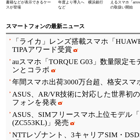
書籍などが表示できるケー
年度より導入へ 横浜銀行
えるスマホ「arrow
スが登場
など
の取扱い開始
スマートフォンの最新ニュース
「ライカ」レンズ搭載スマホ「HUAWEI P10
TIPAアワード受賞
auスマホ「TORQUE G03」数量限
ンとコラボ
年間スマホ出荷3000万台超、格安スマ
ASUS、AR/VR技術に対応した世界初
フォンを発表
ASUS、SIMフリースマホ上位モデル「ZenF
(ZC553KL)」発売
NTTレゾナント、3キャリアSIM・DS