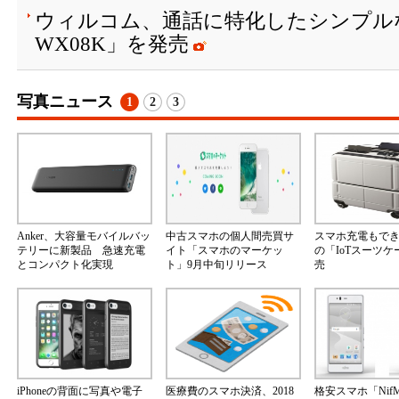
ウィルコム、通話に特化したシンプルな
WX08K」を発売
写真ニュース
1
2
3
Anker、大容量モバイルバッ
中古スマホの個人間売買サ
スマホ充電もで
テリーに新製品 急速充電
イト「スマホのマーケッ
の「IoTスーツ
とコンパクト化実現
ト」9月中旬リリース
売
iPhoneの背面に写真や電子
医療費のスマホ決済、2018
格安スマホ「Nif