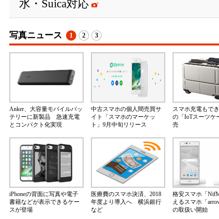
水・Suica対応
写真ニュース
1
2
3
Anker、大容量モバイルバッ
中古スマホの個人間売買サ
スマホ充電もで
テリーに新製品 急速充電
イト「スマホのマーケッ
の「IoTスーツ
とコンパクト化実現
ト」9月中旬リリース
売
iPhoneの背面に写真や電子
医療費のスマホ決済、2018
格安スマホ「Nif
書籍などが表示できるケー
年度より導入へ 横浜銀行
えるスマホ「arrow
スが登場
など
の取扱い開始