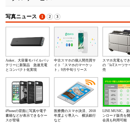
写真ニュース
1
2
3
Anker、大容量モバイルバッ
中古スマホの個人間売買サ
スマホ充電もで
テリーに新製品 急速充電
イト「スマホのマーケッ
の「IoTスーツ
とコンパクト化実現
ト」9月中旬リリース
売
iPhoneの背面に写真や電子
医療費のスマホ決済、2018
LINE MUSIC
書籍などが表示できるケー
年度より導入へ 横浜銀行
ンロード販売を
スが登場
など
会員も利用可能