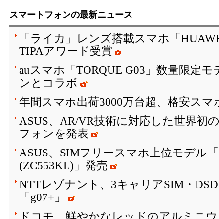
スマートフォンの最新ニュース
「ライカ」レンズ搭載スマホ「HUAWEI P10
TIPAアワード受賞
auスマホ「TORQUE G03」数量限
ンとコラボ
年間スマホ出荷3000万台超、格安スマ
ASUS、AR/VR技術に対応した世界初
フォンを発表
ASUS、SIMフリースマホ上位モデル「ZenF
(ZC553KL)」発売
NTTレゾナント、3キャリアSIM・DS
「g07+」
ドコモ、鮮やかなレッドのアルミニウ