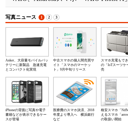
写真ニュース
1
2
3
Anker、大容量モバイルバッ
中古スマホの個人間売買サ
スマホ充電もで
テリーに新製品 急速充電
イト「スマホのマーケッ
の「IoTスーツ
とコンパクト化実現
ト」9月中旬リリース
売
iPhoneの背面に写真や電子
医療費のスマホ決済、2018
格安スマホ「Nif
書籍などが表示できるケー
年度より導入へ 横浜銀行
えるスマホ「arrow
スが登場
など
の取扱い開始