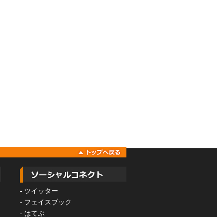
-
ツイッター
-
フェイスブック
-
はてぶ