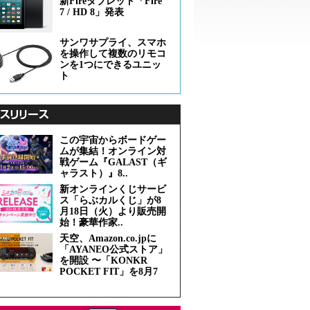
新Fireタブレット「Fire
7 / HD 8」発表
サンワサプライ、スマホ
を操作して複数のリモコ
ンを1つにできるユニッ
ト
この宇宙からボードゲー
ムが集結！オンライン対
戦ゲーム『GALAST（ギ
ャラスト）』8..
新オンラインくじサービ
ス「らぶカルくじ」が8
月18日（火）より販売開
始！豪華作家..
天空、Amazon.co.jpに
「AYANEO公式ストア」
を開設 〜「KONKR
POCKET FIT」を8月7