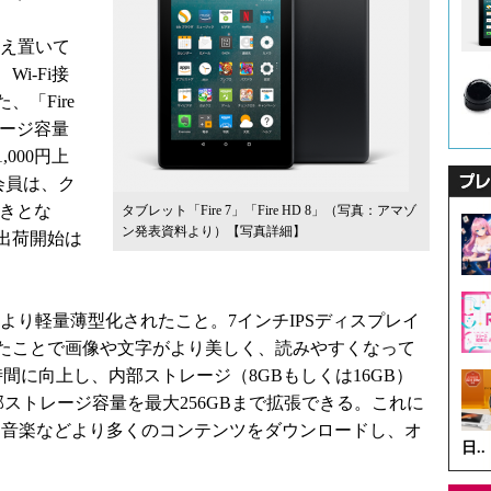
据え置いて
i-Fi接
「Fire
レージ容量
000円上
ム会員は、ク
引きとな
タブレット「Fire 7」「Fire HD 8」（写真：アマゾ
ン発表資料より）
【写真詳細】
出荷開始は
機より軽量薄型化されたこと。7インチIPSディスプレイ
たことで画像や文字がより美しく、読みやすくなって
間に向上し、内部ストレージ（8GBもしくは16GB）
外部ストレージ容量を最大256GBまで拡張できる。これに
、音楽などより多くのコンテンツをダウンロードし、オ
日..