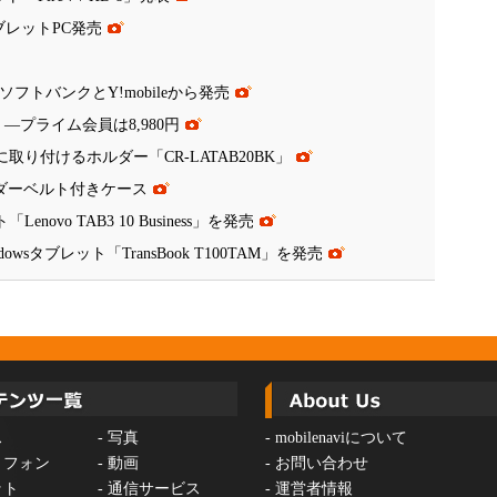
タブレットPC発売
」、ソフトバンクとY!mobileから発売
8」―プライム会員は8,980円
取り付けるホルダー「CR-LATAB20BK」
ョルダーベルト付きケース
ovo TAB3 10 Business」を発売
wsタブレット「TransBook T100TAM」を発売
ス
-
写真
-
mobilenaviについて
トフォン
-
動画
-
お問い合わせ
ット
-
通信サービス
-
運営者情報