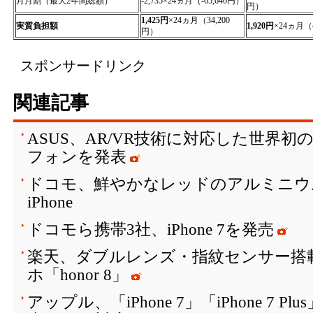
月月割（最大2年間総額）
-2,735×24ヵ月（-65,640円）
円）
1,425円
×24ヵ月（34,200
実質負担額
1,920円
×24ヵ月（4
円）
スポンサードリンク
関連記事
ASUS、AR/VR技術に対応した世界初
フォンを発表
ドコモ、鮮やかなレッドのアルミニウ
iPhone
ドコモら携帯3社、iPhone 7を発売
楽天、ダブルレンズ・指紋センサー搭
ホ「honor 8」
アップル、「iPhone 7」「iPhone 7 