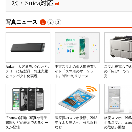
水・Suica対応
写真ニュース
1
2
3
Anker、大容量モバイルバッ
中古スマホの個人間売買サ
スマホ充電もで
テリーに新製品 急速充電
イト「スマホのマーケッ
の「IoTスーツ
とコンパクト化実現
ト」9月中旬リリース
売
iPhoneの背面に写真や電子
医療費のスマホ決済、2018
格安スマホ「Nif
書籍などが表示できるケー
年度より導入へ 横浜銀行
えるスマホ「arrow
スが登場
など
の取扱い開始