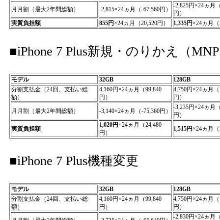
-2,825円×24ヵ月（-
月月割（最大2年間総額）
-2,815×24ヵ月（-67,560円）
円）
実質負担額
855円
×24ヵ月（20,520円）
1,335円
×24ヵ月（3
■iPhone 7 Plus新規・のりかえ（MN
モデル
32GB
128GB
分割支払金（24回、支払い総
4,160円×24ヵ月（99,840
4,750円×24ヵ月（1
額）
円）
円）
-3,235円×24ヵ月（-
月月割（最大2年間総額）
-3,140×24ヵ月（-75,360円）
円）
1,020円
×24ヵ月（24,480
実質負担額
1,515円
×24ヵ月（3
円）
■iPhone 7 Plus機種変更
モデル
32GB
128GB
分割支払金（24回、支払い総
4,160円×24ヵ月（99,840
4,750円×24ヵ月（1
額）
円）
円）
-2,830円×24ヵ月（-