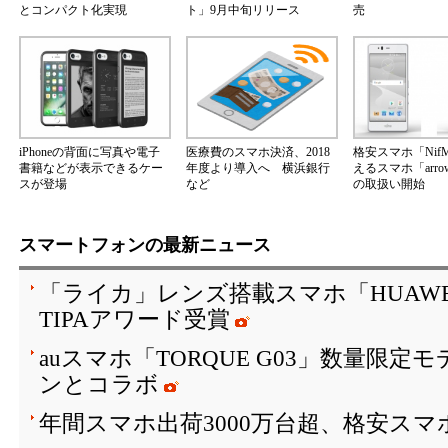
とコンパクト化実現
ト」9月中旬リリース
売
iPhoneの背面に写真や電子
医療費のスマホ決済、2018
格安スマホ「Nif
書籍などが表示できるケー
年度より導入へ 横浜銀行
えるスマホ「arrow
スが登場
など
の取扱い開始
スマートフォンの最新ニュース
「ライカ」レンズ搭載スマホ「HUAWEI P10
TIPAアワード受賞
auスマホ「TORQUE G03」数量限
ンとコラボ
年間スマホ出荷3000万台超、格安スマ