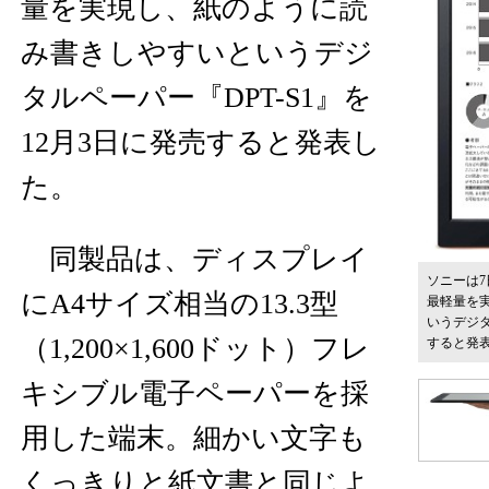
量を実現し、紙のように読
み書きしやすいというデジ
タルペーパー『DPT-S1』を
12月3日に発売すると発表し
た。
同製品は、ディスプレイ
ソニーは7
にA4サイズ相当の13.3型
最軽量を
いうデジタ
（1,200×1,600ドット）フレ
すると発
キシブル電子ペーパーを採
用した端末。細かい文字も
くっきりと紙文書と同じよ