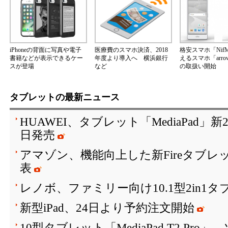
iPhoneの背面に写真や電子
医療費のスマホ決済、2018
格安スマホ「Nif
書籍などが表示できるケー
年度より導入へ 横浜銀行
えるスマホ「arrow
スが登場
など
の取扱い開始
タブレットの最新ニュース
HUAWEI、タブレット「MediaPad」
日発売
アマゾン、機能向上した新Fireタブレット「F
表
レノボ、ファミリー向け10.1型2in1タ
新型iPad、24日より予約注文開始
10型タブレット「MediaPad T2 Pr