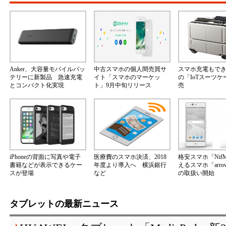
Anker、大容量モバイルバッ
中古スマホの個人間売買サ
スマホ充電もで
テリーに新製品 急速充電
イト「スマホのマーケッ
の「IoTスーツ
とコンパクト化実現
ト」9月中旬リリース
売
iPhoneの背面に写真や電子
医療費のスマホ決済、2018
格安スマホ「Nif
書籍などが表示できるケー
年度より導入へ 横浜銀行
えるスマホ「arrow
スが登場
など
の取扱い開始
タブレットの最新ニュース