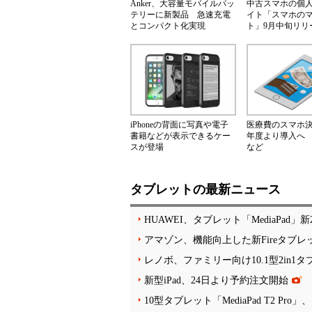
Anker、大容量モバイルバッ
中古スマホの個
テリーに新製品 急速充電
イト「スマホの
とコンパクト化実現
ト」9月中旬リリ
iPhoneの背面に写真や電子
医療費のスマホ決済
書籍などが表示できるケー
年度より導入へ
スが登場
など
タブレットの最新ニュース
HUAWEI、タブレット「MediaPad
アマゾン、機能向上した新Fireタブレット「F
レノボ、ファミリー向け10.1型2in1
新型iPad、24日より予約注文開始
10型タブレット「MediaPad T2 Pro