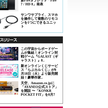
新Fireタブレット「Fire
7 / HD 8」発表
サンワサプライ、スマホ
を操作して複数のリモコ
ンを1つにできるユニッ
ト
この宇宙からボードゲー
ムが集結！オンライン対
戦ゲーム『GALAST（ギ
ャラスト）』8..
新オンラインくじサービ
ス「らぶカルくじ」が8
月18日（火）より販売開
始！豪華作家..
天空、Amazon.co.jpに
「AYANEO公式ストア」
を開設 〜「KONKR
POCKET FIT」を8月7