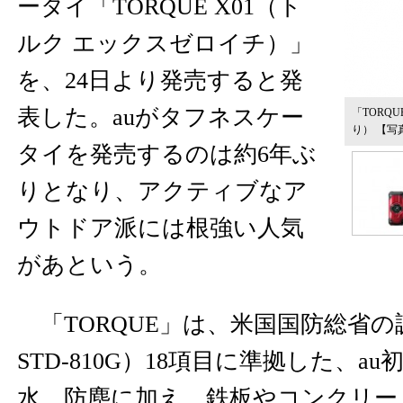
ータイ「TORQUE X01（ト
ルク エックスゼロイチ）」
を、24日より発売すると発
表した。auがタフネスケー
「TORQ
り）
【写
タイを発売するのは約6年ぶ
りとなり、アクティブなア
ウトドア派には根強い人気
があという。
「TORQUE」は、米国国防総省の調
STD-810G）18項目に準拠した、a
水、防塵に加え、鉄板やコンクリート