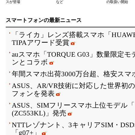
スが登場
など
の取扱い開始
スマートフォンの最新ニュース
「ライカ」レンズ搭載スマホ「HUAWEI P10
TIPAアワード受賞
auスマホ「TORQUE G03」数量限
ンとコラボ
年間スマホ出荷3000万台超、格安スマ
ASUS、AR/VR技術に対応した世界初
フォンを発表
ASUS、SIMフリースマホ上位モデル「ZenF
(ZC553KL)」発売
NTTレゾナント、3キャリアSIM・DS
「g07+」