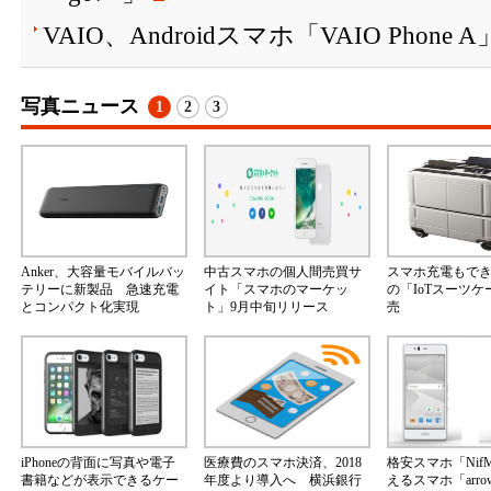
VAIO、Androidスマホ「VAIO Phone
写真ニュース
1
2
3
Anker、大容量モバイルバッ
中古スマホの個人間売買サ
スマホ充電もで
テリーに新製品 急速充電
イト「スマホのマーケッ
の「IoTスーツ
とコンパクト化実現
ト」9月中旬リリース
売
iPhoneの背面に写真や電子
医療費のスマホ決済、2018
格安スマホ「Nif
書籍などが表示できるケー
年度より導入へ 横浜銀行
えるスマホ「arrow