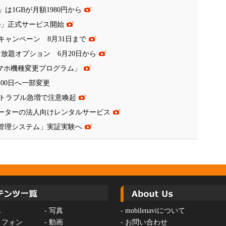
は1GBが月額1980円から
ate」正式サービス開始
キャンペーン 8月31日まで
け放題オプション 6月20日から
スマホ機種変更プログラム」
00日へ一部変更
トラブル急増で注意喚起
iルーターの法人向けレンタルサービス
運航管理システム」実証実験へ
ス
-
写真
-
mobilenaviについて
トフォン
-
動画
-
お問い合わせ