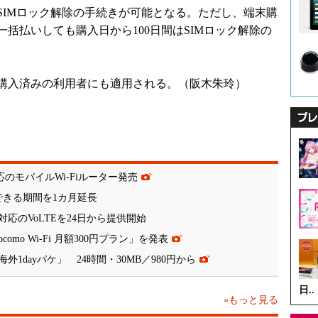
IMロック解除の手続きが可能となる。ただし、端末購
括払いしても購入日から100日間はSIMロック解除の
購入済みの利用者にも適用される。（阪木朱玲）
応のモバイルWi-Fiルーター発売
できる期間を1カ月延長
応のVoLTEを24日から提供開始
mo Wi-Fi 月額300円プラン」を発表
dayパケ」 24時間・30MB／980円から
日..
»もっと見る