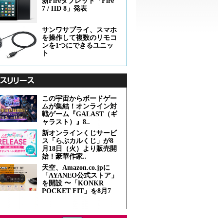
新Fireタブレット「Fire
7 / HD 8」発表
サンワサプライ、スマホ
を操作して複数のリモコ
ンを1つにできるユニッ
ト
この宇宙からボードゲー
ムが集結！オンライン対
戦ゲーム『GALAST（ギ
ャラスト）』8..
新オンラインくじサービ
ス「らぶカルくじ」が8
月18日（火）より販売開
始！豪華作家..
天空、Amazon.co.jpに
「AYANEO公式ストア」
を開設 〜「KONKR
POCKET FIT」を8月7