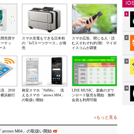
人間売買サ
スマホ充電もできる日本初
スマホ広告、閉じる人・読
マーケッ
の「IoTスーツケース」が発
む人それぞれ約3割 マイボ
ース
売
イスコムが調査
、2018
格安スマホ「NifMo」 洗
LINE MUSIC、楽曲のダウ
 横浜銀行
えるスマホ「arrows M04」
ンロード販売を開始 無料
の取扱い開始
会員も利用可能
»もっと見る
rrows M04」の取扱い開始