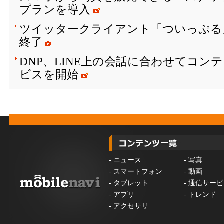
プランを導入
ツイッタークライアント「ついっぷる
終了
DNP、LINE上の会話に合わせてコン
ビスを開始
-
ニュース
-
写真
-
スマートフォン
-
動画
-
タブレット
-
通信サービ
-
アプリ
-
トレンド
-
アクセサリ