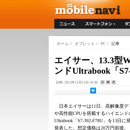
ホーム
>
タブレット
>
PC
>
記事
エイサー、13.3型W
ンドUltrabook「S
日時: 2013年12月11日 16:30
日本エイサーは11日、高解像度デ
や高性能CPUを搭載するハイエンド
Ultrabook「S7-392-F78U」を13
発表した。想定価格は20万円前後。