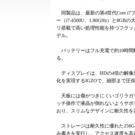
同製品は、最新の第4世代Core i7
ー（i7-4500U、1.80GHz）と8GB
リ搭載で高い処理性能を持つフラッ
デル。
バッテリーはフル充電で約10時間駆
る。
ディスプレイは、HDの4倍の解像度を持
化を実現するIGZOで、細部まで
天板には傷がつきにくいゴリラガラ
ッチ操作で液晶が倒れないようサポ
おり、スリムなデザインに耐久性を
ストレージは耐久性に優れた256G
み書きを実行し、アクセス速度を高速