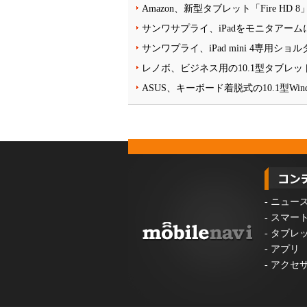
Amazon、新型タブレット「Fire HD 
サンワサプライ、iPadをモニタアームに
サンワプライ、iPad mini 4専用シ
レノボ、ビジネス用の10.1型タブレット「Len
ASUS、キーボード着脱式の10.1型Windo
-
ニュー
-
スマー
-
タブレ
-
アプリ
-
アクセ