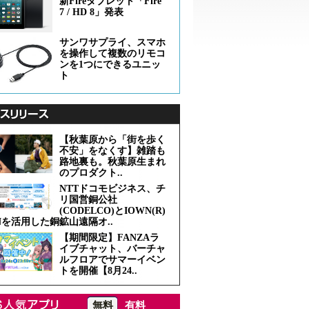
新Fireタブレット「Fire
7 / HD 8」発表
サンワサプライ、スマホ
を操作して複数のリモコ
ンを1つにできるユニッ
ト
【秋葉原から「街を歩く
不安」をなくす】雑踏も
路地裏も。秋葉原生まれ
のプロダクト..
NTTドコモビジネス、チ
リ国営銅公社
(CODELCO)とIOWN(R)
Nを活用した銅鉱山遠隔オ..
【期間限定】FANZAラ
イブチャット、バーチャ
ルフロアでサマーイベン
トを開催【8月24..
無料
有料