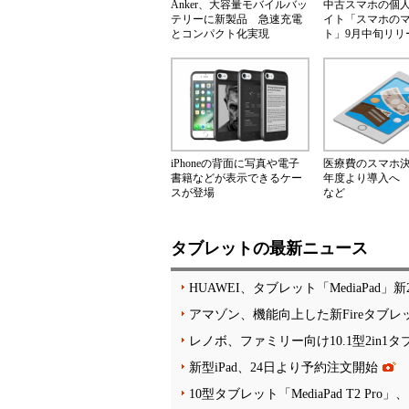
Anker、大容量モバイルバッ
中古スマホの個
テリーに新製品 急速充電
イト「スマホの
とコンパクト化実現
ト」9月中旬リリ
iPhoneの背面に写真や電子
医療費のスマホ決済
書籍などが表示できるケー
年度より導入へ
スが登場
など
タブレットの最新ニュース
HUAWEI、タブレット「MediaPad
アマゾン、機能向上した新Fireタブレット「F
レノボ、ファミリー向け10.1型2in1
新型iPad、24日より予約注文開始
10型タブレット「MediaPad T2 Pro