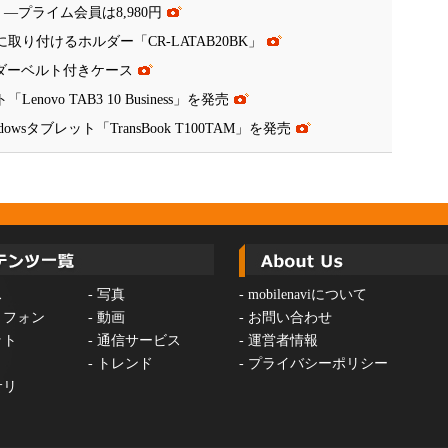
8」―プライム会員は8,980円
取り付けるホルダー「CR-LATAB20BK」
ョルダーベルト付きケース
ovo TAB3 10 Business」を発売
wsタブレット「TransBook T100TAM」を発売
ス
-
写真
-
mobilenaviについて
トフォン
-
動画
-
お問い合わせ
ット
-
通信サービス
-
運営者情報
-
トレンド
-
プライバシーポリシー
サリ