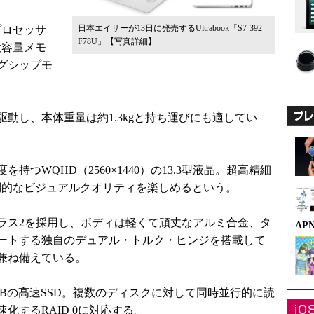
日本エイサーが13日に発売するUltrabook「S7-392-
プロセッサ
F78U」
【写真詳細】
の大容量メモ
グシップモ
動し、本体重量は約1.3kgと持ち運びにも適してい
つWQHD（2560×1440）の13.3型液晶。超高精細
圧倒的なビジュアルクオリティを楽しめるという。
ス2を採用し、ボディは軽くて頑丈なアルミ合金、タ
AP
ートする独自のデュアル・トルク・ヒンジを搭載して
兼ね備えている。
Bの高速SSD。複数のディスクに対して同時並行的に読
化するRAID 0に対応する。