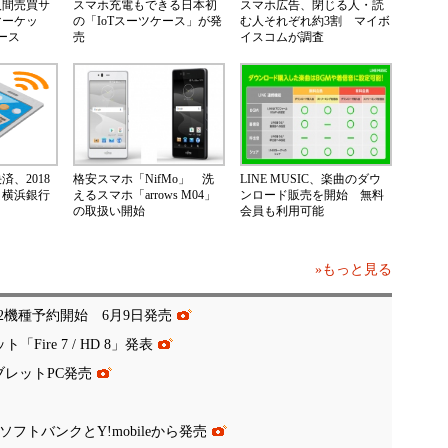
人間売買サ
スマホ充電もできる日本初
スマホ広告、閉じる人・読
マーケッ
の「IoTスーツケース」が発
む人それぞれ約3割 マイボ
ース
売
イスコムが調査
、2018
格安スマホ「NifMo」 洗
LINE MUSIC、楽曲のダウ
 横浜銀行
えるスマホ「arrows M04」
ンロード販売を開始 無料
の取扱い開始
会員も利用可能
»もっと見る
」新2機種予約開始 6月9日発売
ire 7 / HD 8」発表
タブレットPC発売
」、ソフトバンクとY!mobileから発売