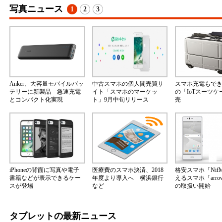
写真ニュース
1
2
3
Anker、大容量モバイルバッ
中古スマホの個人間売買サ
スマホ充電もで
テリーに新製品 急速充電
イト「スマホのマーケッ
の「IoTスーツ
とコンパクト化実現
ト」9月中旬リリース
売
iPhoneの背面に写真や電子
医療費のスマホ決済、2018
格安スマホ「Nif
書籍などが表示できるケー
年度より導入へ 横浜銀行
えるスマホ「arrow
スが登場
など
の取扱い開始
タブレットの最新ニュース