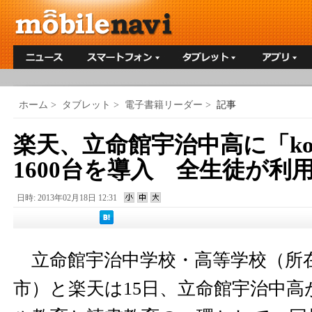
ホーム
>
タブレット
>
電子書籍リーダー
>
記事
楽天、立命館宇治中高に「kobo
1600台を導入 全生徒が利
日時: 2013年02月18日 12:31
立命館宇治中学校・高等学校（所
市）と楽天は15日、立命館宇治中