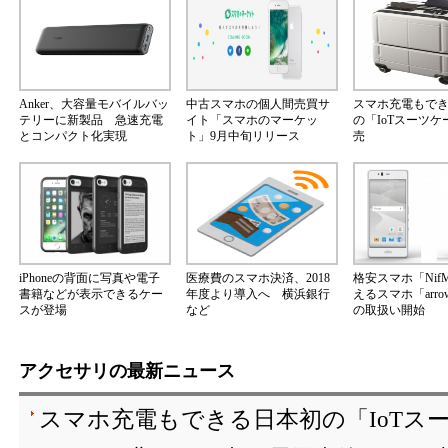
Anker、大容量モバイルバッ
中古スマホの個人間売買サ
スマホ充電もで
テリーに新製品 急速充電
イト「スマホのマーケッ
の「IoTスーツ
とコンパクト化実現
ト」9月中旬リリース
売
iPhoneの背面に写真や電子
医療費のスマホ決済、2018
格安スマホ「Nif
書籍などが表示できるケー
年度より導入へ 横浜銀行
えるスマホ「arrow
スが登場
など
の取扱い開始
アクセサリの最新ニュース
スマホ充電もできる日本初の「IoTス