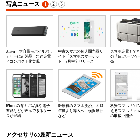
写真ニュース
1
2
3
Anker、大容量モバイルバッ
中古スマホの個人間売買サ
スマホ充電もで
テリーに新製品 急速充電
イト「スマホのマーケッ
の「IoTスーツ
とコンパクト化実現
ト」9月中旬リリース
売
iPhoneの背面に写真や電子
医療費のスマホ決済、2018
格安スマホ「Nif
書籍などが表示できるケー
年度より導入へ 横浜銀行
えるスマホ「arrow
スが登場
など
の取扱い開始
アクセサリの最新ニュース