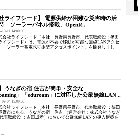
社ライフシード】 電源供給が困難な災害時の活
待 ソーラーパネル搭載、OpenR..
0-11 14:00:00
式会社ライフシード（本社：長野県長野市、代表取締役：篠田
ライフシード）は、電源が不要で移動が可能な無線LANアクセ
、「ソーラー蓄電式可搬型アクセスポイント」を開発しまし
】うなぎの宿 住吉が簡単・安全な
oaming」「eduroam」に対応した公衆無線LAN ..
9-04 15:00:00
式会社ライフシード（本社：長野県長野市、代表取締役 ：篠田
長野市にある、うなぎの宿 住吉 （運営会社：株式会社うなぎ
、代表取締役 ：吉田成孝）において公衆無線LAN の導入構築を
ジー