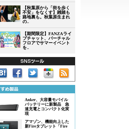
【秋葉原から「街を歩く
不安」をなくす】雑踏も
路地裏も。秋葉原生まれ
の..
【期間限定】FANZAライ
ブチャット、バーチャル
フロアでサマーイベント
を..
Anker、大容量モバイル
バッテリーに新製品 急
速充電とコンパクト化実
現
アマゾン、機能向上した
新Fireタブレット「Fire