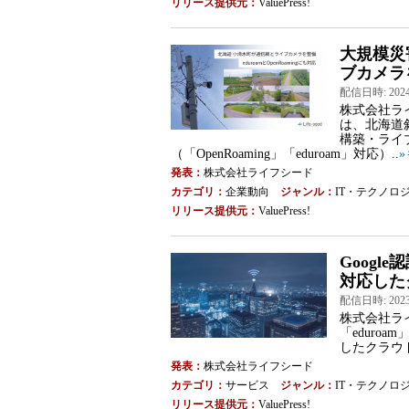
リリース提供元：
ValuePress!
大規模災
ブカメラ
配信日時: 2024-0
株式会社ラ
は、北海道
構築・ライ
（「OpenRoaming」「eduroam」対応）..
発表：
株式会社ライフシード
カテゴリ：
企業動向
ジャンル：
IT・テクノロ
リリース提供元：
ValuePress!
Google
対応したク
配信日時: 2023-0
株式会社ライ
「eduro
したクラウ
発表：
株式会社ライフシード
カテゴリ：
サービス
ジャンル：
IT・テクノロ
リリース提供元：
ValuePress!