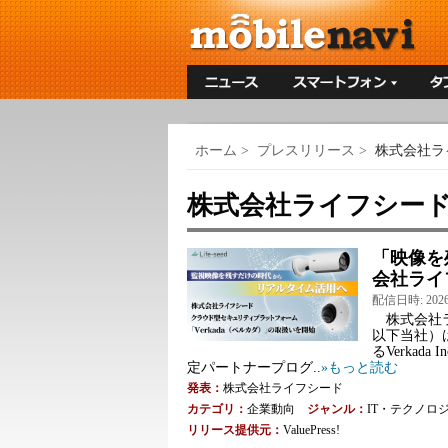
ホーム
>
プレスリリース
>
株式会社ラ
株式会社ライフシー
「映像を
会社ライ
配信日時: 2026-0
株式会社ラ
以下当社）
るVerka
定パートナープログ..
»もっと読む
発表：
株式会社ライフシード
カテゴリ：
企業動向
ジャンル：
IT・テクノロ
リリース提供元：
ValuePress!