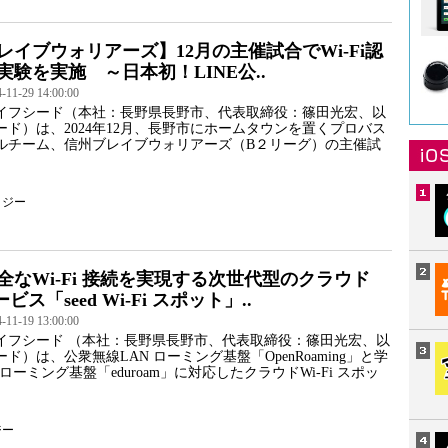
レイブウォリアーズ】12月の主催試合でWi-Fi認
実験を実施 ～日本初！LINE公..
1-29 14:00:00
イフシード（本社：長野県長野市、代表取締役：篠田光宏、以
ード）は、2024年12月、長野市にホームタウンを置くプロバス
ルチーム、信州ブレイブウォリアーズ（B２リーグ）の主催試
ロジー
全なWi-Fi 接続を実現する次世代型のクラウド
サービス「seed Wi-Fi スポット」..
1-19 13:00:00
イフシード （本社：⻑野県⻑野市、代表取締役：篠⽥光宏、以
ド）は、公衆無線LAN ローミング基盤「OpenRoaming」と学
 ローミング基盤「eduroam」に対応したクラウドWi-Fi スポッ
ジー