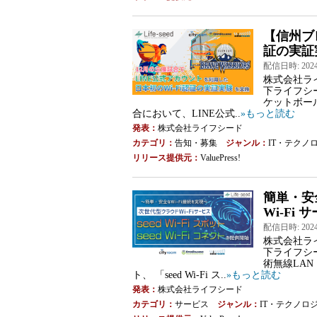
【信州ブ
証の実証
配信日時: 2024-1
株式会社ラ
下ライフシ
ケットボー
合において、LINE公式..
»もっと読む
発表：
株式会社ライフシード
カテゴリ：
告知・募集
ジャンル：
IT・テクノ
リリース提供元：
ValuePress!
簡単・安
Wi-Fi 
配信日時: 2024-1
株式会社ラ
下ライフシー
術無線LAN
ト、 「seed Wi-Fi ス..
»もっと読む
発表：
株式会社ライフシード
カテゴリ：
サービス
ジャンル：
IT・テクノロ