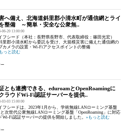
害へ備え、北海道斜里郡小清水町が通信網とライ
を整備 ～簡単・安全な公衆無..
6-20 13:00:00
イフシード（本社：長野県長野市、代表取締役：篠田光宏）
斜里郡小清水町から委託を受け、大規模災害に備えた通信網の
ブカメラの設置・Wi-Fiアクセスポイントの整備
»もっと読む
ジー
認証とも連携できる、eduroamとOpenRoamingに
ラウドWi-Fi認証サーバーを提供..
3-03 15:00:00
フシードは、2023年1月から、学術無線LANローミング基盤
am」と次世代公衆無線LANローミング基盤「OpenRoaming」に対応
ドWi-Fi認証サーバーの提供を開始しました。
»もっと読む
ジー