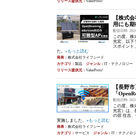
リリース提供元：
ValuePress!
【株式会
⽤にも期
配信日時: 2024-1
この度、株
光宏、以下
スポイント
た。
»もっと読む
発表：
株式会社ライフシード
カテゴリ：
製品
ジャンル：
IT・テクノロジー
リリース提供元：
ValuePress!
【長野市
「OpenR
配信日時: 2024-0
この度、株
光宏）は、
の宿 住吉
実施しました。
»もっと読む
発表：
株式会社ライフシード
カテゴリ：
サービス
ジャンル：
IT・テクノロ