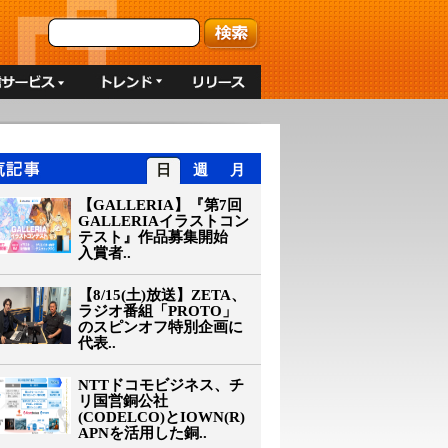
日
週
月
【GALLERIA】『第7回
GALLERIAイラストコン
テスト』作品募集開始
入賞者..
【8/15(土)放送】ZETA、
ラジオ番組「PROTO」
のスピンオフ特別企画に
代表..
NTTドコモビジネス、チ
リ国営銅公社
(CODELCO)とIOWN(R)
APNを活用した銅..