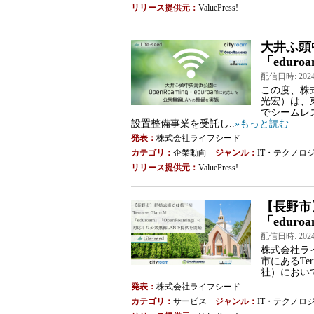
リリース提供元：
ValuePress!
大井ふ頭中
「edur
配信日時: 2024-0
この度、株
光宏）は、
でシームレス
設置整備事業を受託し..
»もっと読む
発表：
株式会社ライフシード
カテゴリ：
企業動向
ジャンル：
IT・テクノロ
リリース提供元：
ValuePress!
【長野市】
「edur
配信日時: 2024-0
株式会社ラ
市にあるTe
社）におい
発表：
株式会社ライフシード
カテゴリ：
サービス
ジャンル：
IT・テクノロ