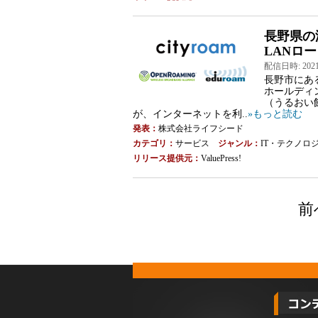
長野県の
LANロー
配信日時: 2021-0
長野市にあ
ホールディ
（うるおい
が、インターネットを利..
»もっと読む
発表：
株式会社ライフシード
カテゴリ：
サービス
ジャンル：
IT・テクノロ
リリース提供元：
ValuePress!
前