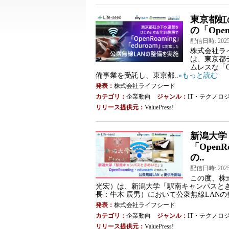
東京都虹
の「Open
配信日時: 2025-0
株式会社ラ
は、東京都
ムレスな「O
備事業を受託し、東京都..
»もっと読む
発表：
株式会社ライフシード
カテゴリ：
企業動向
ジャンル：
IT・テクノロ
リリース提供元：
ValuePress!
新潟大学
「Open
の..
配信日時: 2025-0
この度、株
光宏）は、新潟大学「駅南キャンパスと
長：牛木 辰男）において公衆無線LAN
発表：
株式会社ライフシード
カテゴリ：
企業動向
ジャンル：
IT・テクノロ
リリース提供元：
ValuePress!