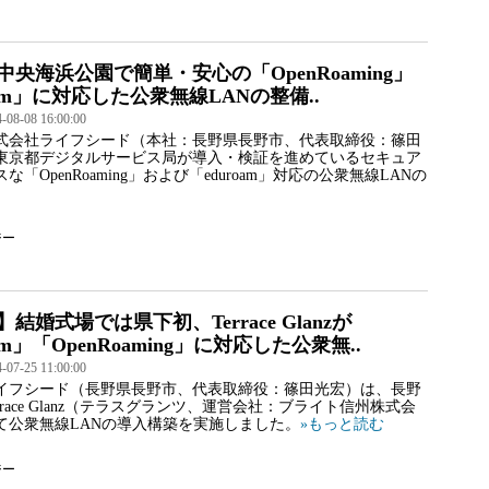
央海浜公園で簡単・安心の「OpenRoaming」
oam」に対応した公衆無線LANの整備..
8-08 16:00:00
式会社ライフシード（本社：⻑野県長野市、代表取締役：篠田
東京都デジタルサービス局が導⼊・検証を進めているセキュア
な「OpenRoaming」および「eduroam」対応の公衆無線LANの
ジー
結婚式場では県下初、Terrace Glanzが
oam」「OpenRoaming」に対応した公衆無..
7-25 11:00:00
イフシード（長野県長野市、代表取締役：篠田光宏）は、長野
rrace Glanz（テラスグランツ、運営会社：ブライト信州株式会
て公衆無線LANの導入構築を実施しました。
»もっと読む
ジー