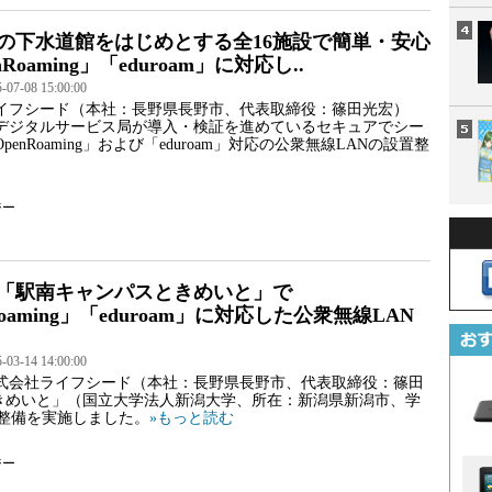
の下水道館をはじめとする全16施設で簡単・安心
Roaming」「eduroam」に対応し..
7-08 15:00:00
イフシード（本社：長野県長野市、代表取締役：篠田光宏）
デジタルサービス局が導入・検証を進めているセキュアでシー
penRoaming」および「eduroam」対応の公衆無線LANの設置整
ジー
「駅南キャンパスときめいと」で
Roaming」「eduroam」に対応した公衆無線LAN
3-14 14:00:00
式会社ライフシード（本社：長野県長野市、代表取締役：篠田
きめいと」（国立大学法人新潟大学、所在：新潟県新潟市、学
の整備を実施しました。
»もっと読む
ジー