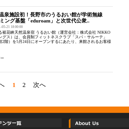
温泉施設初！長野市のうるおい館が学術無線
ミング基盤「eduroam」と次世代公衆..
5-21 18:00:00
る裾花峡天然温泉宿 うるおい館（運営会社：株式会社 NIKKO
ングス）は、会員制フィットネスクラブ「スパ・サルーテ」
館2階）を5月24日にオープンするにあたり、来館されるお客様
ジー
へ
1
2
次へ