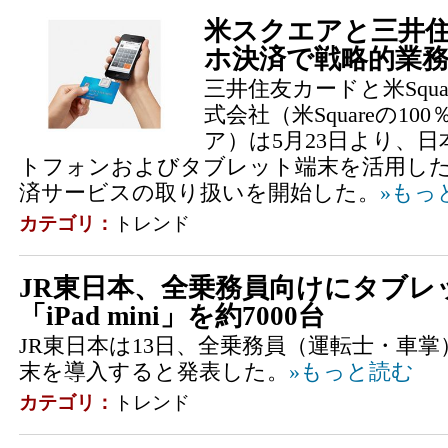
米スクエアと三井
ホ決済で戦略的業
三井住友カードと米Square,
式会社（米Squareの1
ア）は5月23日より、
トフォンおよびタブレット端末を活用し
済サービスの取り扱いを開始した。
»もっ
カテゴリ：
トレンド
JR東日本、全乗務員向けにタブ
「iPad mini」を約7000台
JR東日本は13日、全乗務員（運転士・車
末を導入すると発表した。
»もっと読む
カテゴリ：
トレンド