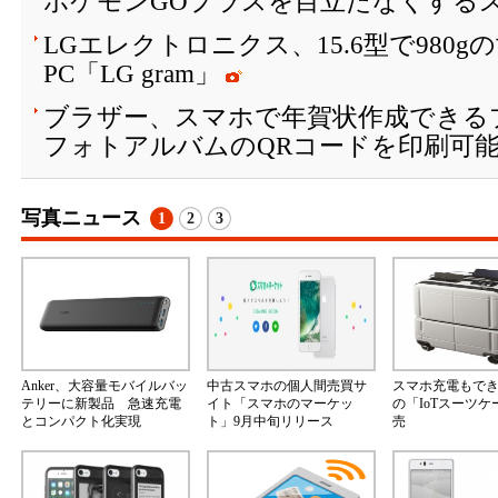
ポケモンGOプラスを目立たなくする
LGエレクトロニクス、15.6型で980
PC「LG gram」
ブラザー、スマホで年賀状作成できる
フォトアルバムのQRコードを印刷可
写真ニュース
1
2
3
Anker、大容量モバイルバッ
中古スマホの個人間売買サ
スマホ充電もで
テリーに新製品 急速充電
イト「スマホのマーケッ
の「IoTスーツ
とコンパクト化実現
ト」9月中旬リリース
売