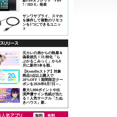
新Fireタブレット「Fire
7 / HD 8」発表
サンワサプライ、スマホ
を操作して複数のリモコ
ンを1つにできるユニッ
ト
元カレの弟からの執着＆
偽装彼氏！TL特化「ら
ぶかるこみっく」から8
月に新作3本を順..
【Komifloストア】対象
商品3点以上購入で
20%OFF！期間限定クー
ポンを2026年8月7日～..
最大5,000ポイントや出
演声優サイン色紙が当た
る！人気サークル「たぬ
きハウス」新..
無料
有料