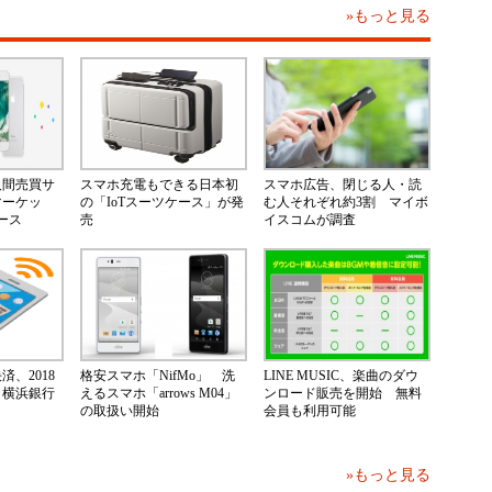
»もっと見る
人間売買サ
スマホ充電もできる日本初
スマホ広告、閉じる人・読
マーケッ
の「IoTスーツケース」が発
む人それぞれ約3割 マイボ
ース
売
イスコムが調査
、2018
格安スマホ「NifMo」 洗
LINE MUSIC、楽曲のダウ
 横浜銀行
えるスマホ「arrows M04」
ンロード販売を開始 無料
の取扱い開始
会員も利用可能
»もっと見る