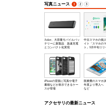
写真ニュース
1
2
3
Anker、大容量モバイルバッ
中古スマホの個
テリーに新製品 急速充電
イト「スマホの
とコンパクト化実現
ト」9月中旬リリ
iPhoneの背面に写真や電子
医療費のスマホ決済
書籍などが表示できるケー
年度より導入へ
スが登場
など
アクセサリの最新ニュース