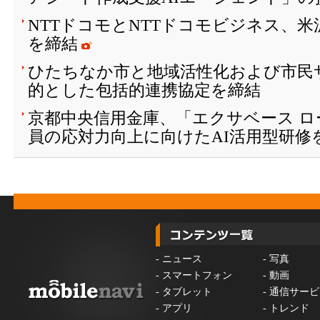
NTTドコモとNTTドコモビジネス、
を締結
ひたちなか市と地域活性化および市民
的とした包括的連携協定を締結
京都中央信用金庫、「エクサベース 
員の応対力向上に向けたAI活用型研修
-
ニュース
-
写真
-
スマートフォン
-
動画
-
タブレット
-
通信サービ
-
アプリ
-
トレンド