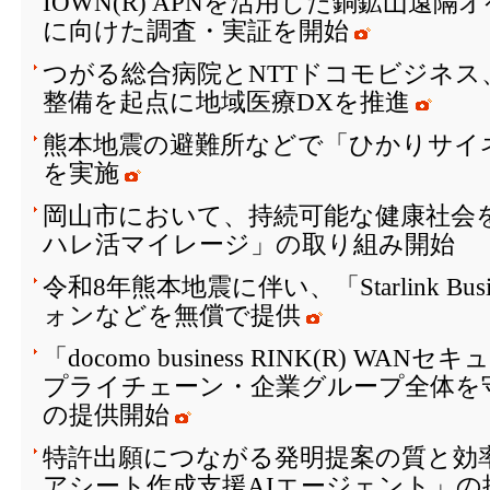
IOWN(R) APNを活用した銅鉱山遠
に向けた調査・実証を開始
つがる総合病院とNTTドコモビジネス
整備を起点に地域医療DXを推進
熊本地震の避難所などで「ひかりサイ
を実施
岡山市において、持続可能な健康社会を
ハレ活マイレージ」の取り組み開始
令和8年熊本地震に伴い、「Starlink Bu
ォンなどを無償で提供
「docomo business RINK(R) W
プライチェーン・企業グループ全体を
の提供開始
特許出願につながる発明提案の質と効
アシート作成支援AIエージェント」の