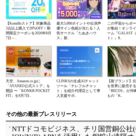
【Komifloストア】対象商品
最大5,000ポイントや出演声
この宇宙からボ
3点以上購入で20%OFF！期
優サイン色紙が当たる！人
が集結！オンラ
間限定クーポンを2026年8月
気サークル「たぬきハウ
ーム『GALAST
7日～..
ス」新..
ト）』8..
天空、Amazon.co.jpに
CLINKSの生成AIチャット
【新ブランド】
「AYANEO公式ストア」を
ツール「ナレフルチャッ
を世界に販売する
開設 〜「KONKR POCKET
ト」を紹介代理店として導
「BECOS」が沖
FIT」を8月7日..
入支援サポ..
もの「K..
その他の最新プレスリリース
NTTドコモビジネス、チリ国営銅公社(C