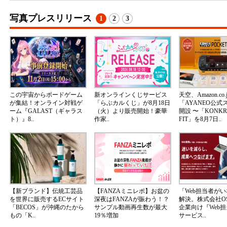
写真プレスリリース
1
2
3
この宇宙からボードゲーム
新オンラインくじサービス
天空、Amazon.co.
が集結！オンライン対戦ゲ
「らぶカルくじ」が8月18日
「AYANEO公式
ーム『GALAST（ギャラス
（火）より販売開始！豪華
開設 〜「KONKR 
ト）』8..
作家..
FIT」を8月7日..
【新ブランド】伝統工芸品
【FANZAミニレポ】お盆の
「Web担当者が
を世界に販売するECサイト
深夜はFANZAが賑わう！？
解決。株式会社OS
「BECOS」が沖縄のたから
サンプル動画再生数が最大
企業向け『Web
もの「K..
19％増加
サービス..