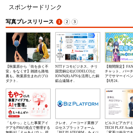
スポンサードリンク
写真プレスリリース
1
2
3
【秋葉原から「街を歩く不
NTTドコモビジネス、チリ
【期間限定】FA
安」をなくす】雑踏も路地
国営銅公社(CODELCO)と
チャット、バー
裏も。秋葉原生まれのプロ
IOWN(R) APNを活用した銅
アでサマーイベ
ダクト..
鉱山遠隔オ..
【8月24..
「もやっ」とした事業アイ
クレオ、ノーコード業務プ
ビルスピアカデ
デアをPMの視点で整理する
ロセスプラットフォーム
TECH PLAY Aca
無料AI「えーあんばい」提
「BIZ PLATFORM」をメジ
「変革は外注で