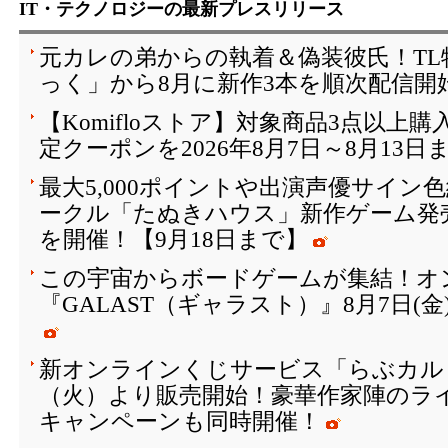
IT・テクノロジーの最新プレスリリース
元カレの弟からの執着＆偽装彼氏！T
っく」から8月に新作3本を順次配信開
【Komifloストア】対象商品3点以上購
定クーポンを2026年8月7日～8月13日
最大5,000ポイントや出演声優サイン
ークル「たぬきハウス」新作ゲーム発
を開催！【9月18日まで】
この宇宙からボードゲームが集結！オ
『GALAST（ギャラスト）』8月7日(
新オンラインくじサービス「らぶカルく
（火）より販売開始！豪華作家陣のラ
キャンペーンも同時開催！