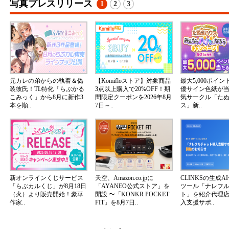
写真プレスリリース
1
2
3
元カレの弟からの執着＆偽
【Komifloストア】対象商品
最大5,000ポイ
装彼氏！TL特化「らぶかる
3点以上購入で20%OFF！期
優サイン色紙が
こみっく」から8月に新作3
間限定クーポンを2026年8月
気サークル「た
本を順..
7日～..
ス」新..
新オンラインくじサービス
天空、Amazon.co.jpに
CLINKSの生成A
「らぶカルくじ」が8月18日
「AYANEO公式ストア」を
ツール「ナレフ
（火）より販売開始！豪華
開設 〜「KONKR POCKET
ト」を紹介代理
作家..
FIT」を8月7日..
入支援サポ..