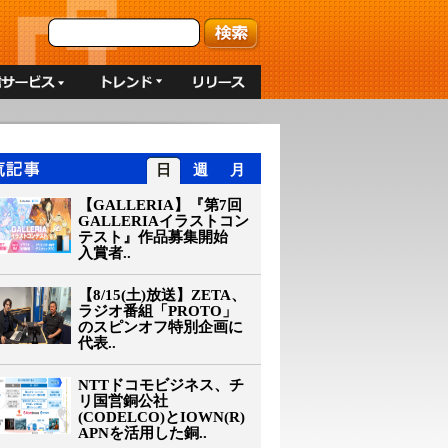
日
週
月
【GALLERIA】『第7回
GALLERIAイラストコン
テスト』作品募集開始
入賞者..
【8/15(土)放送】ZETA、
ラジオ番組「PROTO」
のスピンオフ特別企画に
代表..
NTTドコモビジネス、チ
リ国営銅公社
(CODELCO)とIOWN(R)
APNを活用した銅..