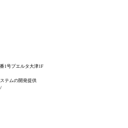
番1号プエルタ大津1F
システムの開発提供
/