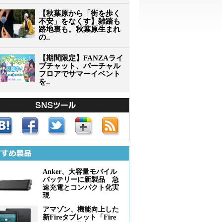
【秋葉原から「街を歩く
不安」をなくす】雑踏も
路地裏も。秋葉原生まれ
の..
【期間限定】FANZAライ
ブチャット、バーチャル
フロアでサマーイベント
を..
Anker、大容量モバイル
バッテリーに新製品 急
速充電とコンパクト化実
現
アマゾン、機能向上した
新Fireタブレット「Fire