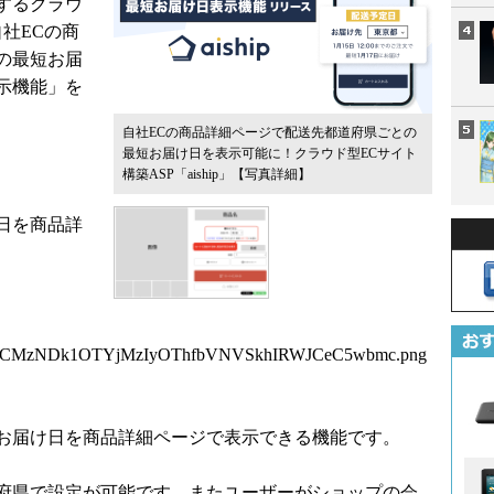
するクラウ
自社ECの商
の最短お届
示機能」を
自社ECの商品詳細ページで配送先都道府県ごとの
最短お届け日を表示可能に！クラウド型ECサイト
構築ASP「aiship」
【写真詳細】
日を商品詳
5OCMzNDk1OTYjMzIyOThfbVNVSkhIRWJCeC5wbmc.png
お届け日を商品詳細ページで表示できる機能です。
府県で設定が可能です。またユーザーがショップの会