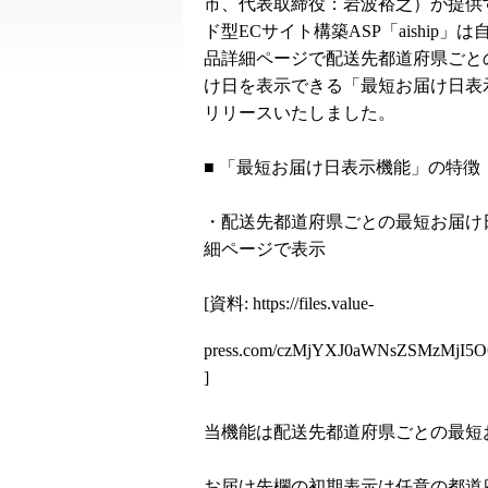
市、代表取締役：岩波裕之）が提供
ド型ECサイト構築ASP「aiship」は
品詳細ページで配送先都道府県ごと
け日を表示できる「最短お届け日表
リリースいたしました。
■ 「最短お届け日表示機能」の特徴
・配送先都道府県ごとの最短お届け
細ページで表示
[資料:
https://files.value-
press.com/czMjYXJ0aWNsZSMzMjI
]
当機能は配送先都道府県ごとの最短
お届け先欄の初期表示は任意の都道