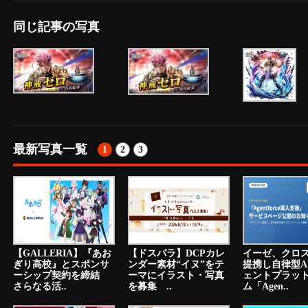
同じ記事の写真
最新写真一覧
1
2
3
【GALLERIA】『あお
【ドスパラ】DCPカレ
イーゼ、クロ
ぎり高校』とスポンサ
ンダー素材“イヌ”をテ
提携し自律型A
ーシップ契約を締結
ーマにイラスト・写真
ェントプラッ
さらなる活..
を募集 ..
ム「Agen..