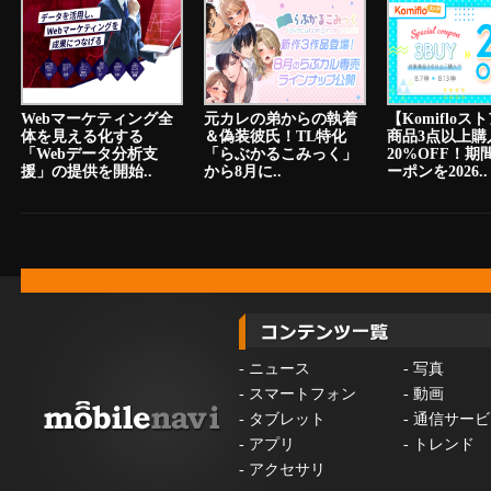
Webマーケティング全
元カレの弟からの執着
【Komiflo
体を見える化する
＆偽装彼氏！TL特化
商品3点以上購
「Webデータ分析支
「らぶかるこみっく」
20%OFF！期
援」の提供を開始..
から8月に..
ーポンを2026..
-
ニュース
-
写真
-
スマートフォン
-
動画
-
タブレット
-
通信サービ
-
アプリ
-
トレンド
-
アクセサリ