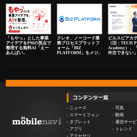
「もやっ」とした事業
クレオ、ノーコード業
ビルスピアカ
アイデアをPMの視点で
務プロセスプラットフ
（旧：TECH P
整理する無料AI「えー
ォーム「BIZ
Academy）
あんばい..
PLATFORM」をメジ..
外注できない」.
-
ニュース
-
写真
-
スマートフォン
-
動画
-
タブレット
-
通信サービ
-
アプリ
-
トレンド
-
アクセサリ