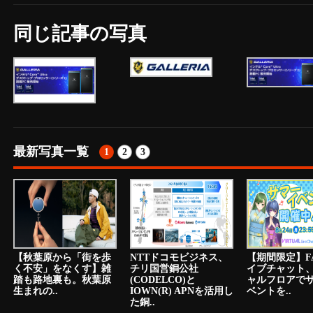
同じ記事の写真
最新写真一覧
1
2
3
【秋葉原から「街を歩
NTTドコモビジネス、
【期間限定】F
く不安」をなくす】雑
チリ国営銅公社
イブチャット
踏も路地裏も。秋葉原
(CODELCO)と
ャルフロアで
生まれの..
IOWN(R) APNを活用し
ベントを..
た銅..