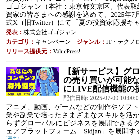
ゴゴジャン（本社：東京都文京区、代表取
資家の皆さまへの感謝を込めて、2025年7
式X（旧Twitter）にて「夏の投資家応援キャ
発表：
株式会社ゴゴジャン
カテゴリ：
キャンペーン
ジャンル：
IT・テクノ
リリース提供元：
ValuePress!
【新サービス】グ
の売り買いが可能な「
にLIVE配信機能の提
配信日時: 2025-07-09 10:00:0
アニメ、動画、ゲームなどの制作やソフ
業や副業で培ったさまざまなスキルを活
らずグローバルにビジネスを展開できる
ェアプラットフォーム「Skijan」を展開す