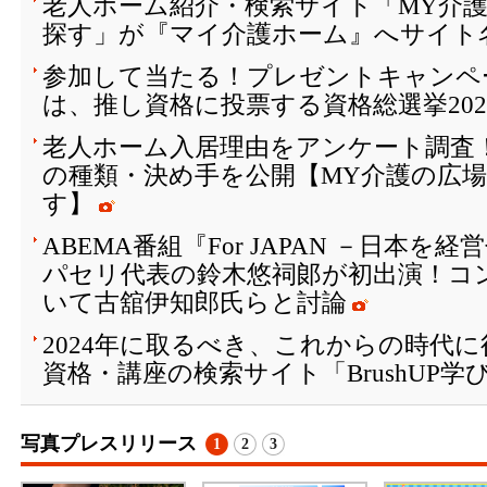
老人ホーム紹介・検索サイト「MY介護
探す」が『マイ介護ホーム』へサイト
参加して当たる！プレゼントキャンペ
は、推し資格に投票する資格総選挙202
老人ホーム入居理由をアンケート調査
の種類・決め手を公開【MY介護の広
す】
ABEMA番組『For JAPAN －日本
パセリ代表の鈴木悠祠郞が初出演！コ
いて古舘伊知郎氏らと討論
2024年に取るべき、これからの時代
資格・講座の検索サイト「BrushUP学
写真プレスリリース
1
2
3