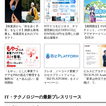
【秋葉原から「街を歩く不
NTTドコモビジネス、チリ
【期間限定】FA
安」をなくす】雑踏も路地
国営銅公社(CODELCO)と
チャット、バー
裏も。秋葉原生まれのプロ
IOWN(R) APNを活用した銅
アでサマーイベ
ダクト..
鉱山遠隔オ..
【8月24..
「もやっ」とした事業アイ
クレオ、ノーコード業務プ
ビルスピアカデ
デアをPMの視点で整理する
ロセスプラットフォーム
TECH PLAY Aca
無料AI「えーあんばい」提
「BIZ PLATFORM」をメジ
「変革は外注で
供開始
ャーバージ..
掲げ、リ..
IT・テクノロジーの最新プレスリリース