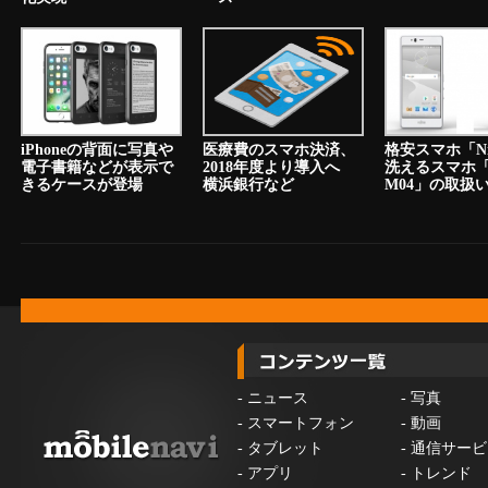
iPhoneの背面に写真や
医療費のスマホ決済、
格安スマホ「N
電子書籍などが表示で
2018年度より導入へ
洗えるスマホ「a
きるケースが登場
横浜銀行など
M04」の取扱
-
ニュース
-
写真
-
スマートフォン
-
動画
-
タブレット
-
通信サービ
-
アプリ
-
トレンド