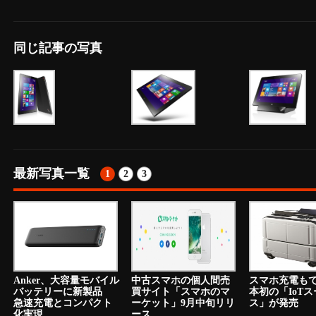
同じ記事の写真
最新写真一覧
1
2
3
Anker、大容量モバイル
中古スマホの個人間売
スマホ充電も
バッテリーに新製品
買サイト「スマホのマ
本初の「IoT
急速充電とコンパクト
ーケット」9月中旬リリ
ス」が発売
化実現
ース