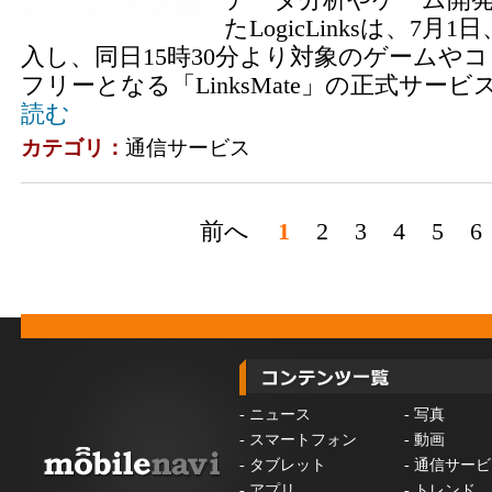
たLogicLinksは、7
入し、同日15時30分より対象のゲームや
フリーとなる「LinksMate」の正式サー
読む
カテゴリ：
通信サービス
前へ
1
2
3
4
5
6
-
ニュース
-
写真
-
スマートフォン
-
動画
-
タブレット
-
通信サービ
-
アプリ
-
トレンド