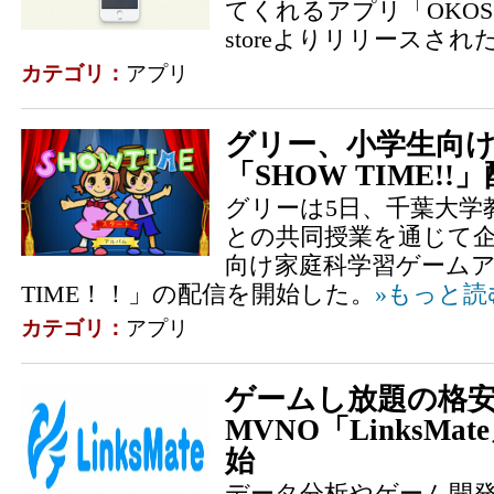
てくれるアプリ「OKOS(
storeよりリリースされ
カテゴリ：
アプリ
グリー、小学生向
「SHOW TIME!!
グリーは5日、千葉大学
との共同授業を通じて
向け家庭科学習ゲームア
TIME！！」の配信を開始した。
»もっと読
カテゴリ：
アプリ
ゲームし放題の格
MVNO「LinksM
始
データ分析やゲーム開