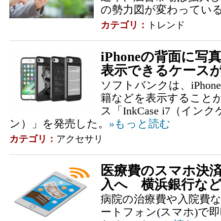
の勢力図が変わってい
カテゴリ：
トレンド
iPhoneの背面に
表示できるケース
ソフトバンクは、iPho
籍などを表示することができ
ス「InkCase i7（
ン）」を発売した。
»もっと読む
カテゴリ：
アクセサリ
医療費のスマホ決済
入へ 横浜銀行な
病院の治療費や入院費
ートフォン(スマホ)で