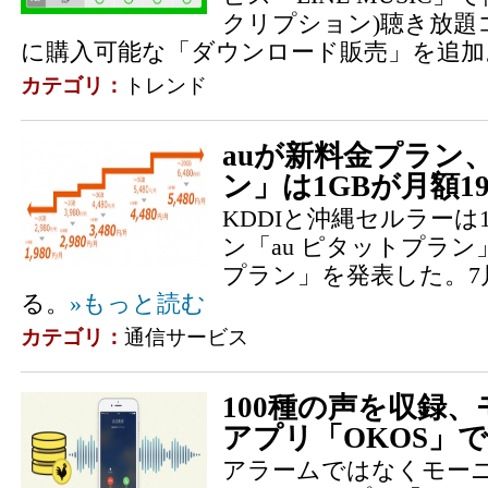
クリプション)聴き放題
に購入可能な「ダウンロード販売」を追加
カテゴリ：
トレンド
auが新料金プラン
ン」は1GBが月額1
KDDIと沖縄セルラーは
ン「au ピタットプラン
プラン」を発表した。7
る。
»もっと読む
カテゴリ：
通信サービス
100種の声を収録
アプリ「OKOS」
アラームではなくモー