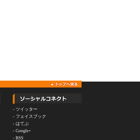
-
ツイッター
-
フェイスブック
-
はてぶ
-
Google+
-
RSS