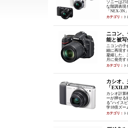
ソニーは2
な階調表現
「NEX-3
カテゴリ：
ト
ニコン、
能と被写
ニコンの子
細に再現す
凝縮した、
月に発売す
カテゴリ：
ト
カシオ、
「EXIL
カシオ計算
ーが押せる
る“ハイス
学18倍ズー
カテゴリ：
ト