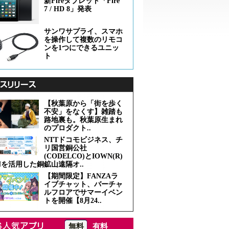
新Fireタブレット「Fire
7 / HD 8」発表
サンワサプライ、スマホ
を操作して複数のリモコ
ンを1つにできるユニッ
ト
【秋葉原から「街を歩く
不安」をなくす】雑踏も
路地裏も。秋葉原生まれ
のプロダクト..
NTTドコモビジネス、チ
リ国営銅公社
(CODELCO)とIOWN(R)
Nを活用した銅鉱山遠隔オ..
【期間限定】FANZAラ
イブチャット、バーチャ
ルフロアでサマーイベン
トを開催【8月24..
無料
有料