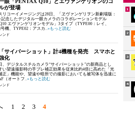
一眼「PENTAX Q10」とエヴァンゲリオンのコ
ルが登場
スリコーイメージングは28日、「ヱヴァンゲリヲン新劇場版：
を記念したデジタル一眼カメラのコラボレーションモデル
X Q10 エヴァンゲリオンモデル」3タイプ（TYPE00：レイ、
初号機、TYPE02：アスカ..
»もっと読む
レンド
「サイバーショット」計4機種を発売 スマホと
強化
6日、デジタルスチルカメラ“サイバーショット”の新商品とし
すい望遠撮影時の手ブレ補正効果を従来比約4倍に高めた「光
補正」機能や、望遠や暗所での撮影においても被写体を迅速に
F（オートフ..
»もっと読む
レンド
へ
1
2
3
4