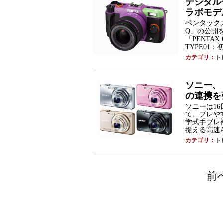
デジタル
ラボモデ
ペンタック
Q」の公開
「PENTA
TYPE01：
カテゴリ：
ト
ソニー、
の連携を
ソニーは1
て、ブレや
学式手ブレ
捉える高速A
カテゴリ：
ト
前