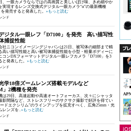
5日、一眼カメラならではの高画質と美しいぼけ味、きめ細やか
を実現するレンズ交換式デジタル一眼カメラ“α”の最新機種
N」を発売すると発表した。
»もっと読む
レンド
デジタル一眼レフ「D7100」を発売 高い描写性
体捕捉性能
会社ニコンイメージングジャパンは21日、被写体の細部まで精
る高い描写性能と高い被写体捕捉性能を小型・軽量ボディーに
ニコンDXフォーマットデジタル一眼レフカメラ「D7100」を3
ると発表した。
»もっと読む
レンド
光学18倍ズームレンズ搭載モデルなど
IM」2機種を発売
AP
機は29日、高速起動や高速オートフォーカス、次々にシャッタ
撮影間隔など、ストレスフリーのサクサク撮影で好評を得てい
ピードエクシリム”のラインアップを拡充すべく、広角25mm・光
ムレンズを..
»もっと読む
レンド