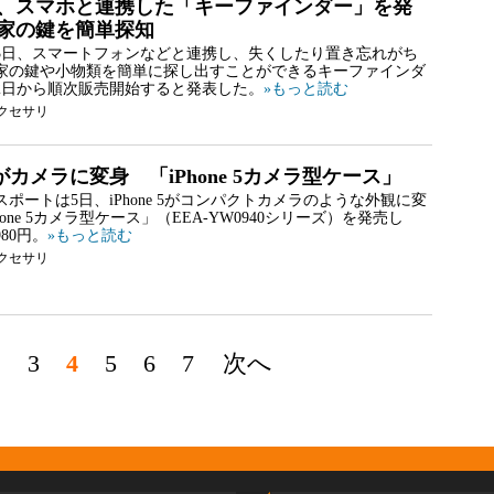
、スマホと連携した「キーファインダー」を発
家の鍵を簡単探知
3日、スマートフォンなどと連携し、失くしたり置き忘れがち
家の鍵や小物類を簡単に探し出すことができるキーファインダ
22日から順次販売開始すると発表した。
»もっと読む
クセサリ
e 5がカメラに変身 「iPhone 5カメラ型ケース」
ポートは5日、iPhone 5がコンパクトカメラのような外観に変
hone 5カメラ型ケース」（EEA-YW0940シリーズ）を発売し
80円。
»もっと読む
クセサリ
2
3
4
5
6
7
次へ