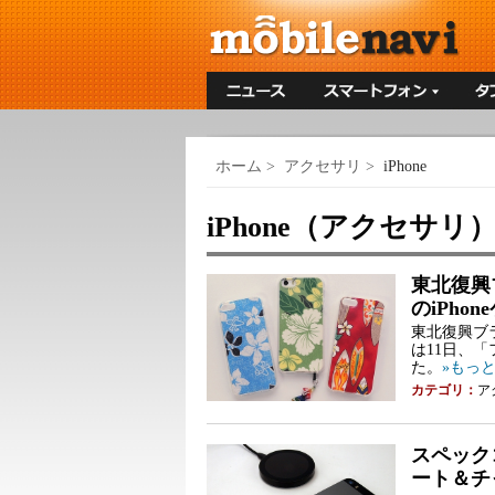
ホーム
>
アクセサリ
>
iPhone
iPhone（アクセサリ
東北復興
のiPho
東北復興ブ
は11日、「
た。
»もっ
カテゴリ：
ア
スペック
ート＆チ