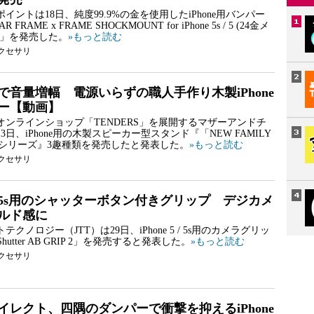
イントは18日、純度99.9%の金を使用したiPhone用バンパー
 FRAME x FRAME SHOCKMOUNT for iPhone 5s / 5 (24金メ
)」を発売した。
»もっと読む
クセサリ
で音量増幅 電源いらずの職人手作り木製iPhone
ー【動画】
オンラインショップ「TENDERS」を展開するマザーアンドチ
3日、iPhone用の木製スピーカー型スタンド『「NEW FAMILY
ISシリーズ』3趣種類を発売したと発表した。
»もっと読む
クセサリ
e 5/5s用のシャッターボタン付きグリップ デジカメ
ルド感に
クノロジー（JTT）は29日、iPhone 5 / 5s用のカメラグリッ
 Shutter AB GRIP 2」を発売すると発表した。
»もっと読む
クセサリ
イレクト、四隅のダンパーで衝撃を抑えるiPhone