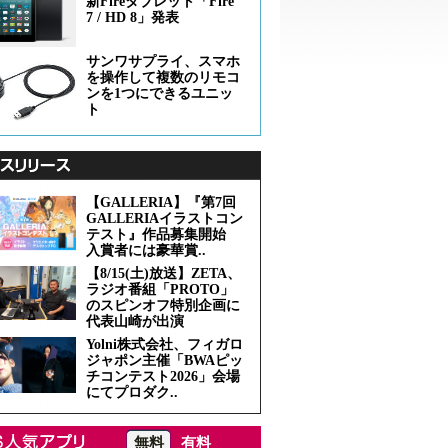
新Fireタブレット「Fire
7 / HD 8」発表
サンワサプライ、スマホ
を操作して複数のリモコ
ンを1つにできるユニッ
ト
【GALLERIA】『第7回
GALLERIAイラストコン
テスト』作品募集開始
入賞者には豪華賞..
【8/15(土)放送】ZETA、
ラジオ番組「PROTO」
のスピンオフ特別企画に
代表山崎が出演
Yolni株式会社、フィガロ
ジャポン主催「BWAピッ
チコンテスト2026」会場
にてプロダク..
無料
有料