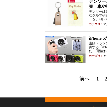
デンソー
売 車や
デンソーは
なクルマや
ーを、4月
カテゴリ：
ア
iPhon
山陽トランス
身する「iP
た。価格は9
カテゴリ：
ア
前へ
1