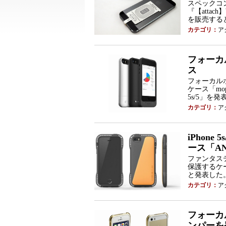
スペックコン
『【attach】Wir
を販売する
カテゴリ：
ア
フォーカ
ス
フォーカルポ
ケース「moph
5s/5」を
カテゴリ：
ア
iPhon
ース「ANY 
ファンタステ
保護するケース
と発表した
カテゴリ：
ア
フォーカル
ンパーを