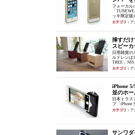
フォーカルポ
「TUNEWEAR
ッキ限定版
カテゴリ：
ア
挿すだけ
スピーカ
日用雑貨の
ルドレンは1
TREE」N
カテゴリ：
ア
iPhon
並のホー
日本トラストテ
プ「iPhone
カテゴリ：
ア
サンワダ