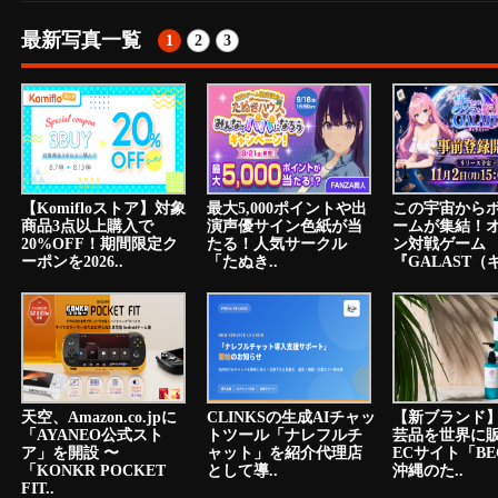
最新写真一覧
1
2
3
【Komifloストア】対象
最大5,000ポイントや出
この宇宙から
商品3点以上購入で
演声優サイン色紙が当
ームが集結！
20%OFF！期間限定ク
たる！人気サークル
ン対戦ゲーム
ーポンを2026..
「たぬき..
『GALAST（ギ
天空、Amazon.co.jpに
CLINKSの生成AIチャッ
【新ブランド
「AYANEO公式スト
トツール「ナレフルチ
芸品を世界に
ア」を開設 〜
ャット」を紹介代理店
ECサイト「BE
「KONKR POCKET
として導..
沖縄のた..
FIT..