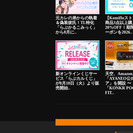
元カレの弟からの執着
【Komiflo
＆偽装彼氏！TL特化
商品3点以上購
「らぶかるこみっく」
20%OFF！期
から8月に..
ーポンを2026..
新オンラインくじサー
天空、Amazon.
ビス「らぶカルくじ」
「AYANEO公
が8月18日（火）より販
ア」を開設 〜
売開始..
「KONKR PO
FIT..