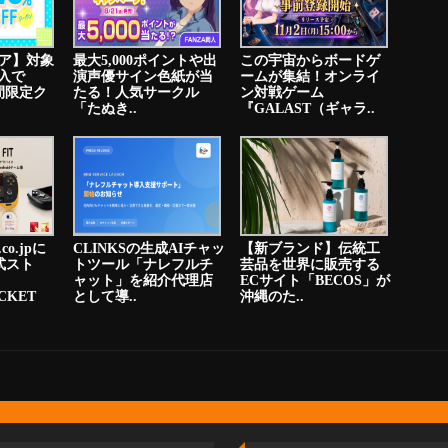
ストア】対象
最大5,000ポイントや出
この宇宙からボードゲ
入で
演声優サイン色紙が当
ームが集結！オンライ
間限定ク
たる！人気サークル
ン対戦ゲーム
「たぬき..
『GALAST（ギャラ..
co.jpに
CLINKSの生成AIチャッ
【新ブランド】伝統工
式スト
トツール「ナレフルチ
芸品を世界に販売する
ャット」を紹介代理店
ECサイト「BECOS」が
CKET
として導..
沖縄のた..