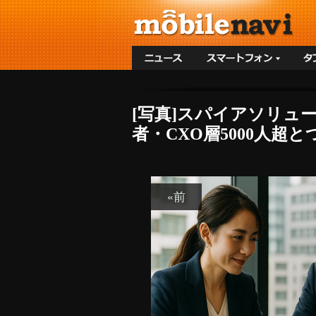
[写真]スパイアソリュ
者・CXO層5000人超
«前