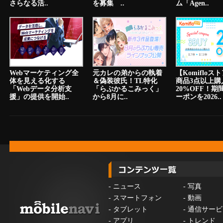
さらなる活..
を募集 ..
ム「Agen..
Webマーケティング全
元カレの弟からの執着
【Komiflo
体を見える化する
＆偽装彼氏！TL特化
商品3点以上購
「Webデータ分析支
「らぶかるこみっく」
20%OFF！期
援」の提供を開始..
から8月に..
ーポンを2026..
-
ニュース
-
写真
-
スマートフォン
-
動画
-
タブレット
-
通信サービ
-
アプリ
-
トレンド