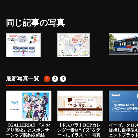
同じ記事の写真
最新写真一覧
1
2
3
【GALLERIA】『あお
【ドスパラ】DCPカレ
イーゼ、クロ
ぎり高校』とスポンサ
ンダー素材“イヌ”をテ
提携し自律型A
ーシップ契約を締結
ーマにイラスト・写真
ェントプラッ