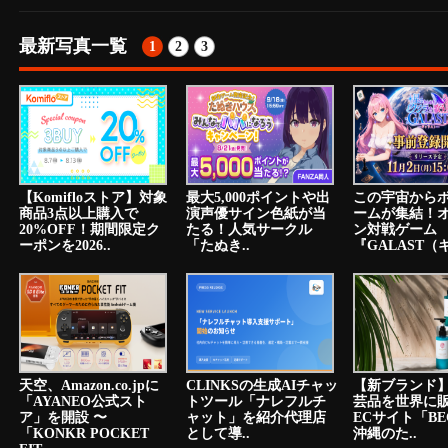
最新写真一覧
1
2
3
【Komifloストア】対象
最大5,000ポイントや出
この宇宙から
商品3点以上購入で
演声優サイン色紙が当
ームが集結！
20%OFF！期間限定ク
たる！人気サークル
ン対戦ゲーム
ーポンを2026..
「たぬき..
『GALAST（ギ
天空、Amazon.co.jpに
CLINKSの生成AIチャッ
【新ブランド
「AYANEO公式スト
トツール「ナレフルチ
芸品を世界に
ア」を開設 〜
ャット」を紹介代理店
ECサイト「BE
「KONKR POCKET
として導..
沖縄のた..