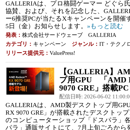
GALLERIAは、プロ格闘ゲーマー どぐら
協賛、および、それを記念した、GALLER
ー6推奨PCが当たるXキャンペーンを開催す
5日（金）お知らせします。
»もっと読む
発表：
株式会社サードウェーブ GALLERIA
カテゴリ：
キャンペーン
ジャンル：
IT・テクノ
リリース提供元：
ValuePress!
【GALLERIA】
プ用GPU 「AMD Ra
9070 GRE」搭載P
配信日時: 2026-06-02 11:00:0
GALLERIAは、AMD製デスクトップ用GPU「A
RX 9070 GRE」が搭載されたデスクトッ
のコンピューターショップ「ドスパラ」
パラ」通販サイトにて、7月上旬ごろから