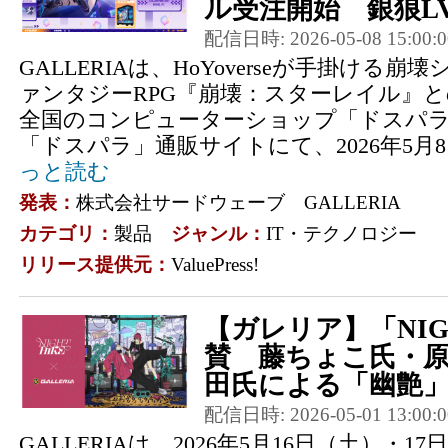
ル受注開始 銀狼LV.9
配信日時: 2026-05-08 15:00:0
GALLERIAは、HoYoverseが手掛ける
ァンタジーRPG『崩壊：スターレイル』
全国のコンピューターショップ「ドスパ
「ドスパラ」通販サイトにて、2026年5月8日
っと読む
発表：
株式会社サードウェーブ GALLERIA
カテゴリ：
製品
ジャンル：
IT・テクノロジー
リリース提供元：
ValuePress!
【ガレリア】「NIGHT
賛 藤ちょこ氏・
田氏による「幽艶」の
配信日時: 2026-05-01 13:00:0
GALLERIAは、2026年5月16日（土）・