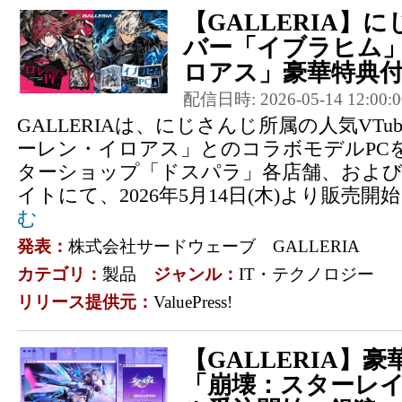
【GALLERIA】
バー「イブラヒム
ロアス」豪華特典付
配信日時: 2026-05-14 12:00:0
GALLERIAは、にじさんじ所属の人気VTu
ーレン・イロアス」とのコラボモデルPC
ターショップ「ドスパラ」各店舗、およ
イトにて、2026年5月14日(木)より販売
む
発表：
株式会社サードウェーブ GALLERIA
カテゴリ：
製品
ジャンル：
IT・テクノロジー
リリース提供元：
ValuePress!
【GALLERIA】
「崩壊：スターレ