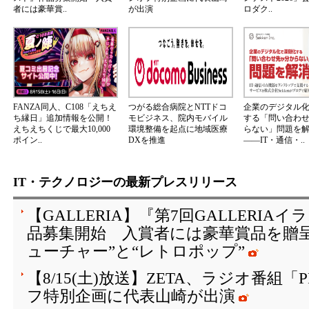
者には豪華賞..
が出演
ロダク..
FANZA同人、C108「えちえ
つがる総合病院とNTTドコ
企業のデジタル
ち縁日」追加情報を公開！
モビジネス、院内モバイル
する「問い合わ
えちえちくじで最大10,000
環境整備を起点に地域医療
らない」問題を
ポイン..
DXを推進
――IT・通信・..
IT・テクノロジーの最新プレスリリース
【GALLERIA】『第7回GALLERI
品募集開始 入賞者には豪華賞品を贈
ューチャー”と“レトロポップ”
【8/15(土)放送】ZETA、ラジオ番組「
フ特別企画に代表山崎が出演