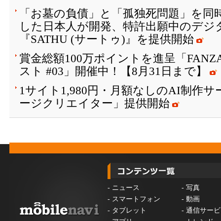
「お墓の負債」と「孤独死問題」を同
した日本人が開発、特許出願中のデジ
『SATHU (サートゥ)』を提供開始
賞金総額100万ポイントを進呈「FAN
スト #03」開催中！【8月31日まで】
1サイト1,980円・月額なしのAI制作
ージクリエイター」提供開始
-
ニュース
-
写真
-
スマートフォン
-
動画
-
タブレット
-
通信サービ