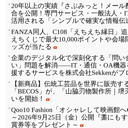
20年以上の実績『さぶみっと！メール
合を公開！専門サービス・一般法人・I
活用される「シンプルで確実な情報伝
FANZA同人、C108「えちえち縁日
えちくじで最大10,000ポイントや会
ッズが当たる
企業のデジタル化で深刻化する「問い
い」問題を解消――IT・通信・OA機
援するサービスを株式会社Sekkenが
【新商品】伝統工芸品を世界に販売する
「BECOS」が、「山脇刃物製作所｜
いを開始！
Qoo10 Fashion「オシャレして映画
～2026年9月25日（金）公開『藁に
賞券等をプレゼント～