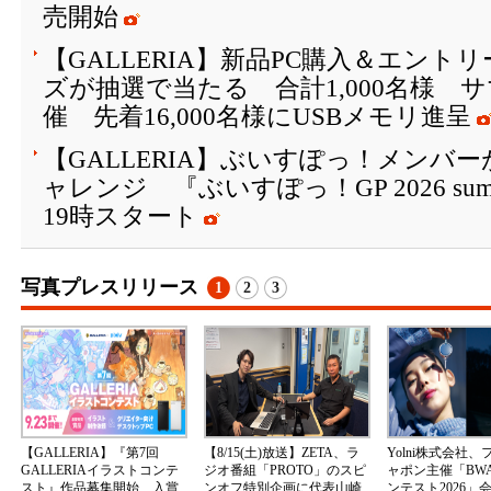
売開始
【GALLERIA】新品PC購入＆エン
ズが抽選で当たる 合計1,000名様 
催 先着16,000名様にUSBメモリ進呈
【GALLERIA】ぶいすぽっ！メンバーがFor
ャレンジ 『ぶいすぽっ！GP 2026 su
19時スタート
写真プレスリリース
1
2
3
【GALLERIA】『第7回
【8/15(土)放送】ZETA、ラ
Yolni株式会社
GALLERIAイラストコンテ
ジオ番組「PROTO」のスピ
ャポン主催「BW
スト』作品募集開始 入賞
ンオフ特別企画に代表山崎
ンテスト2026」