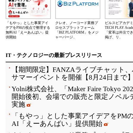
「もやっ」とした事業アイ
クレオ、ノーコード業務プ
ビルスピアカデ
デアをPMの視点で整理する
ロセスプラットフォーム
TECH PLAY Aca
無料AI「えーあんばい」提
「BIZ PLATFORM」をメジ
「変革は外注で
供開始
ャーバージ..
掲げ、リ..
IT・テクノロジーの最新プレスリリース
【期間限定】FANZAライブチャット
サマーイベントを開催【8月24日まで
Yolni株式会社、「Maker Faire Toky
開始後初、会場での販売と限定ノベル
実施
「もやっ」とした事業アイデアをPM
AI「えーあんばい」提供開始