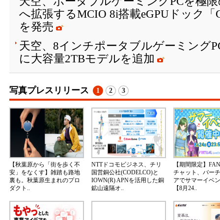
天空、ポータブルゲーミングPCを極
へ拡張するMCIO 8i搭載eGPUドック「
を発売
天空、8インチポータブルゲーミングPC「
に大容量2TBモデルを追加
写真プレスリリース
1
2
3
【秋葉原から「街を歩く不
NTTドコモビジネス、チリ
【期間限定】FA
安」をなくす】雑踏も路地
国営銅公社(CODELCO)と
チャット、バー
裏も。秋葉原生まれのプロ
IOWN(R) APNを活用した銅
アでサマーイベ
ダクト..
鉱山遠隔オ..
【8月24..