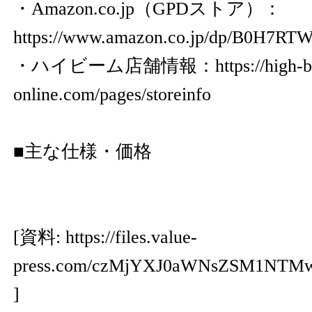
・Amazon.co.jp（GPDストア）：
https://www.amazon.co.jp/dp/B0H7RT
・ハイビーム店舗情報：
https://high-
online.com/pages/storeinfo
■主な仕様・価格
[資料:
https://files.value-
press.com/czMjYXJ0aWNsZSM1NT
]