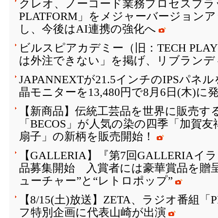
クレオ、ノーコード業務プロセスプラッ
PLATFORM」をメジャーバージョン
し、今後はAI連携の強化へ
ビルスピアカデミー（旧：TECH PLAY 
は外注できない」を掲げ、リブランデ
JAPANNEXTが21.5インチのIPSパ
晶モニターを13,480円で8月6日(木)に
【新商品】伝統工芸品を世界に販売する
「BECOS」が人気の染の四季「加賀
扇子」の新柄を販売開始！
【GALLERIA】『第7回GALLERI
品募集開始 入賞者には豪華賞品を贈
ューチャー”と“レトロポップ”
【8/15(土)放送】ZETA、ラジオ番組「
フ特別企画に代表山崎が出演