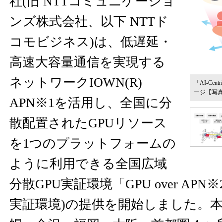
社(旧 NTTコミュニケーショ
ンズ株式会社、以下 NTTド
コモビジネス)は、低遅延・
高速大容量通信を実現する
ネットワークIOWN(R)
「AI-Ce
ージ
【写
APN※1を活用し、全国に分
散配置されたGPUリソース
を1つのプラットフォームの
ように利用できる全国広域
分散GPU実証環境「GPU over APN※2 
実証環境)の提供を開始しました。