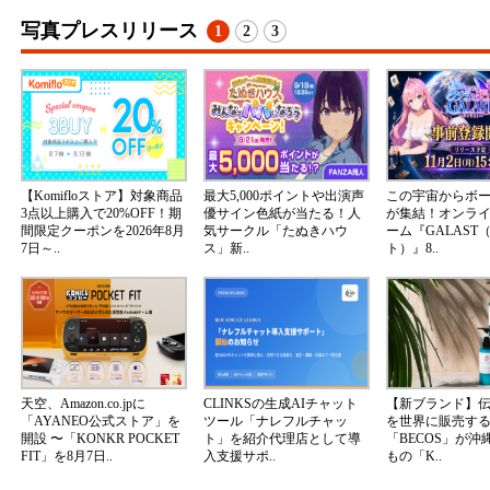
写真プレスリリース
1
2
3
【Komifloストア】対象商品
最大5,000ポイントや出演声
この宇宙からボ
3点以上購入で20%OFF！期
優サイン色紙が当たる！人
が集結！オンラ
間限定クーポンを2026年8月
気サークル「たぬきハウ
ーム『GALAST
7日～..
ス」新..
ト）』8..
天空、Amazon.co.jpに
CLINKSの生成AIチャット
【新ブランド】
「AYANEO公式ストア」を
ツール「ナレフルチャッ
を世界に販売する
開設 〜「KONKR POCKET
ト」を紹介代理店として導
「BECOS」が沖
FIT」を8月7日..
入支援サポ..
もの「K..