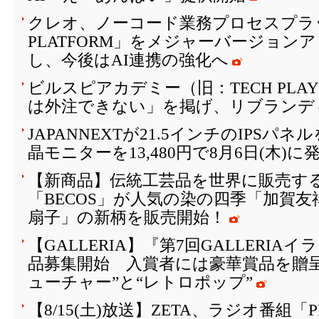
クレオ、ノーコード業務プロセスプラッ
PLATFORM」をメジャーバージョン
し、今後はAI連携の強化へ
ビルスピアカデミー（旧：TECH PLAY 
は外注できない」を掲げ、リブランデ
JAPANNEXTが21.5インチのIPSパ
晶モニターを13,480円で8月6日(木)に
【新商品】伝統工芸品を世界に販売する
「BECOS」が人気の染の四季「加賀
扇子」の新柄を販売開始！
【GALLERIA】『第7回GALLERI
品募集開始 入賞者には豪華賞品を贈
ューチャー”と“レトロポップ”
【8/15(土)放送】ZETA、ラジオ番組「