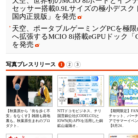
天空、世界初のMCIO 8iポートとインテル® 
セッサー搭載0.9Lサイズの極小デスクト
国内正規版」を発売
天空、ポータブルゲーミングPCを極
へ拡張するMCIO 8i搭載eGPUドック「
を発売
写真プレスリリース
1
2
3
【秋葉原から「街を歩く不
NTTドコモビジネス、チリ
【期間限定】FA
安」をなくす】雑踏も路地
国営銅公社(CODELCO)と
チャット、バー
裏も。秋葉原生まれのプロ
IOWN(R) APNを活用した銅
アでサマーイベ
ダクト..
鉱山遠隔オ..
【8月24..