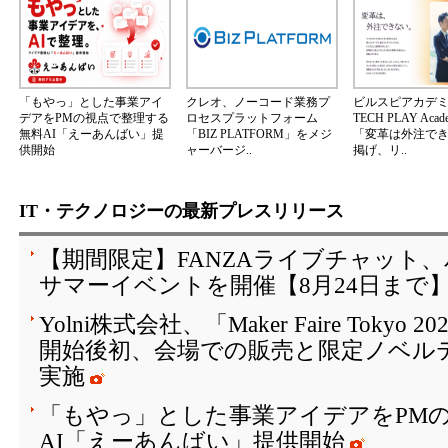
「もやっ」とした事業アイ
クレオ、ノーコード業務プ
ビルスピアカデ
デアをPMの視点で整理する
ロセスプラットフォーム
TECH PLAY Aca
無料AI「えーあんばい」提
「BIZ PLATFORM」をメジ
「変革は外注で
供開始
ャーバージ..
掲げ、リ..
IT・テクノロジーの最新プレスリリース
【期間限定】FANZAライブチャット
サマーイベントを開催【8月24日まで
Yolni株式会社、「Maker Faire Toky
開始後初、会場での販売と限定ノベル
実施
「もやっ」とした事業アイデアをPM
AI「えーあんばい」提供開始