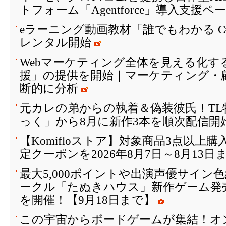
トフォーム「Agentforce」導入支援
eラーニング動画教材「誰でもわかる 
レンタル開始
Webマーケティング全体を見える化す
援」の提供を開始｜マーケティング・
断的に分析
元カレの弟からの執着＆偽装彼氏！T
っく」から8月に新作3本を順次配信開
【Komifloストア】対象商品3点以上購
定クーポンを2026年8月7日～8月13日
最大5,000ポイントや出演声優サイン
ークル「たぬきハウス」新作ゲーム発
を開催！【9月18日まで】
この宇宙からボードゲームが集結！オ