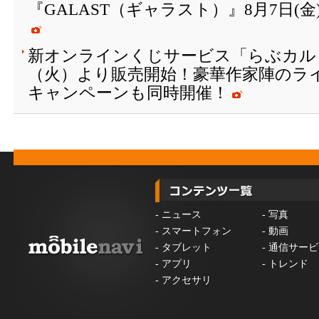
『GALAST（ギャラスト）』8月7日(
新オンラインくじサービス「らぶカルく
（火）より販売開始！豪華作家陣のラ
キャンペーンも同時開催！
-
ニュース
-
写真
-
スマートフォン
-
動画
-
タブレット
-
通信サービ
-
アプリ
-
トレンド
-
アクセサリ