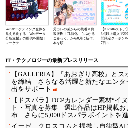
Webマーケティング全体を
元カレの弟からの執着＆偽
【Komifloスト
見える化する「Webデータ
装彼氏！TL特化「らぶかる
3点以上購入で20
分析支援」の提供を開始｜
こみっく」から8月に新作3
間限定クーポンを2
マーケテ..
本を順..
7日～..
IT・テクノロジーの最新プレスリリース
【GALLERIA】『あおぎり高校』と
を締結 さらなる活躍と新たなエンタ
出をサポート
【ドスパラ】DCPカレンダー素材“イ
ト・写真を募集 選出作品はHP掲載お
布 さらに5,000ドスパラポイントを
イーゼ、クロスコムと提携し自律型A