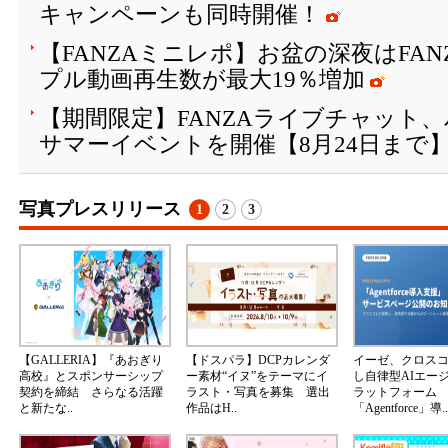
キャンペーンも同時開催！
【FANZAミニレポ】お盆の深夜はFA
プル動画再生数が最大19％増加
【期間限定】FANZAライブチャット
サマーイベントを開催【8月24日まで
写真プレスリリース
1
2
3
【GALLERIA】『あおぎり
【ドスパラ】DCPカレンダ
イーゼ、クロス
高校』とスポンサーシップ
ー素材“イヌ”をテーマにイ
し自律型AIエー
契約を締結 さらなる活躍
ラスト・写真を募集 選出
ラットフォーム
と新たな..
作品はH..
「Agentforce」導..