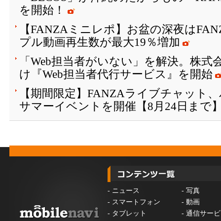
を開始！
【FANZAミニレポ】お盆の深夜はFA
プル動画再生数が最大19％増加
「Web担当者がいない」を解決。株式会
け『Web担当者代行サービス』を開始
【期間限定】FANZAライブチャット
サマーイベントを開催【8月24日まで
-
ニュース
-
写真
-
スマートフォン
-
動画
-
タブレット
-
通信サービ