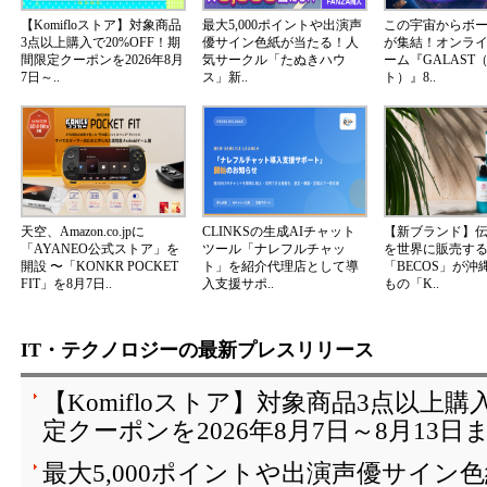
【Komifloストア】対象商品
最大5,000ポイントや出演声
この宇宙からボ
3点以上購入で20%OFF！期
優サイン色紙が当たる！人
が集結！オンラ
間限定クーポンを2026年8月
気サークル「たぬきハウ
ーム『GALAST
7日～..
ス」新..
ト）』8..
天空、Amazon.co.jpに
CLINKSの生成AIチャット
【新ブランド】
「AYANEO公式ストア」を
ツール「ナレフルチャッ
を世界に販売する
開設 〜「KONKR POCKET
ト」を紹介代理店として導
「BECOS」が沖
FIT」を8月7日..
入支援サポ..
もの「K..
IT・テクノロジーの最新プレスリリース
【Komifloストア】対象商品3点以上購
定クーポンを2026年8月7日～8月13日
最大5,000ポイントや出演声優サイン