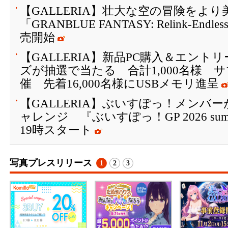
【GALLERIA】壮大な空の冒険を
「GRANBLUE FANTASY: Relink-Endle
売開始
【GALLERIA】新品PC購入＆エン
ズが抽選で当たる 合計1,000名様 
催 先着16,000名様にUSBメモリ進呈
【GALLERIA】ぶいすぽっ！メンバーがFor
ャレンジ 『ぶいすぽっ！GP 2026 su
19時スタート
写真プレスリリース
1
2
3