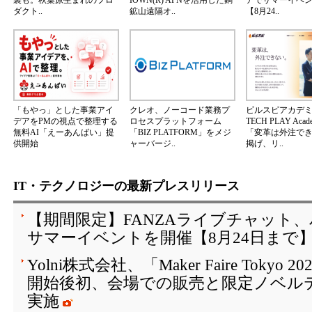
裏も。秋葉原生まれのプロ
IOWN(R) APNを活用した銅
アでサマーイベ
ダクト..
鉱山遠隔オ..
【8月24..
「もやっ」とした事業アイ
クレオ、ノーコード業務プ
ビルスピアカデ
デアをPMの視点で整理する
ロセスプラットフォーム
TECH PLAY Aca
無料AI「えーあんばい」提
「BIZ PLATFORM」をメジ
「変革は外注で
供開始
ャーバージ..
掲げ、リ..
IT・テクノロジーの最新プレスリリース
【期間限定】FANZAライブチャット
サマーイベントを開催【8月24日まで
Yolni株式会社、「Maker Faire Toky
開始後初、会場での販売と限定ノベル
実施