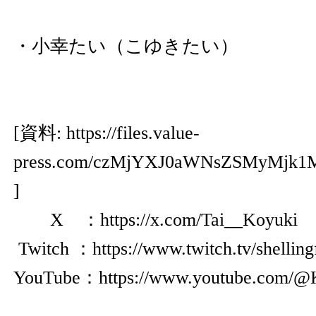
・小幸たい（こゆきたい）
[資料:
https://files.value-
press.com/czMjYXJ0aWNsZSMyMjk1
]
X ：
https://x.com/Tai__Koyuki
Twitch ：
https://www.twitch.tv/shellin
YouTube：
https://www.youtube.com/@