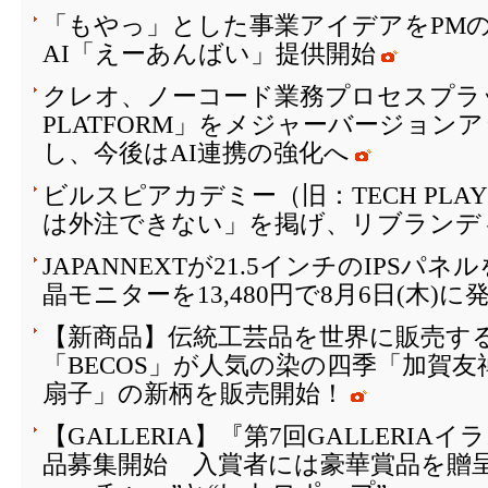
「もやっ」とした事業アイデアをPM
AI「えーあんばい」提供開始
クレオ、ノーコード業務プロセスプラッ
PLATFORM」をメジャーバージョン
し、今後はAI連携の強化へ
ビルスピアカデミー（旧：TECH PLAY 
は外注できない」を掲げ、リブランデ
JAPANNEXTが21.5インチのIPSパ
晶モニターを13,480円で8月6日(木)に
【新商品】伝統工芸品を世界に販売する
「BECOS」が人気の染の四季「加賀
扇子」の新柄を販売開始！
【GALLERIA】『第7回GALLERI
品募集開始 入賞者には豪華賞品を贈