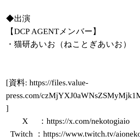
◆出演
【DCP AGENTメンバー】
・猫研あいお（ねことぎあいお）
[資料:
https://files.value-
press.com/czMjYXJ0aWNsZSMyMjk
]
X ：
https://x.com/nekotogiaio
Twitch ：
https://www.twitch.tv/aionek