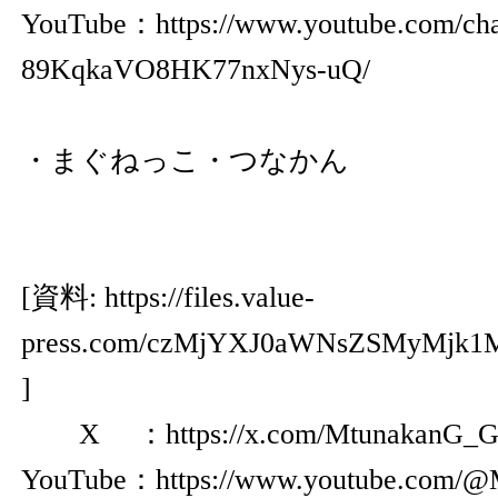
YouTube：
https://www.youtube.com/ch
89KqkaVO8HK77nxNys-uQ/
・まぐねっこ・つなかん
[資料:
https://files.value-
press.com/czMjYXJ0aWNsZSMyMjk1
]
X ：
https://x.com/MtunakanG_
YouTube：
https://www.youtube.com/