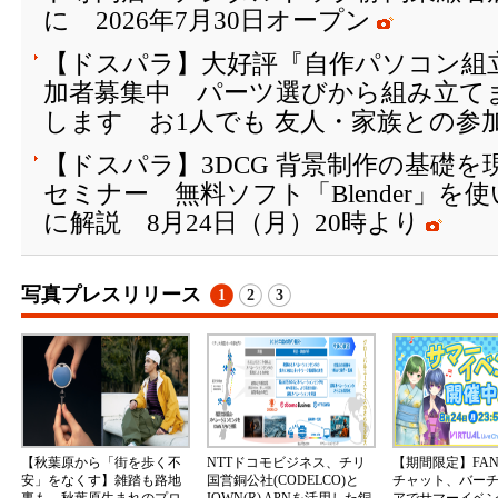
に 2026年7月30日オープン
【ドスパラ】大好評『自作パソコン組
加者募集中 パーツ選びから組み立て
します お1人でも 友人・家族との参
【ドスパラ】3DCG 背景制作の基礎
セミナー 無料ソフト「Blender」を
に解説 8月24日（月）20時より
写真プレスリリース
1
2
3
【秋葉原から「街を歩く不
NTTドコモビジネス、チリ
【期間限定】FA
安」をなくす】雑踏も路地
国営銅公社(CODELCO)と
チャット、バー