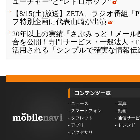
ューチャー”と“レトロポップ”
【8/15(土)放送】ZETA、ラジオ番組「
フ特別企画に代表山崎が出演
20年以上の実績『さぶみっと！メール
合を公開！専門サービス・一般法人・I
活用される「シンプルで確実な情報伝
-
ニュース
-
写真
-
スマートフォン
-
動画
-
タブレット
-
通信サービ
-
アプリ
-
トレンド
-
アクセサリ