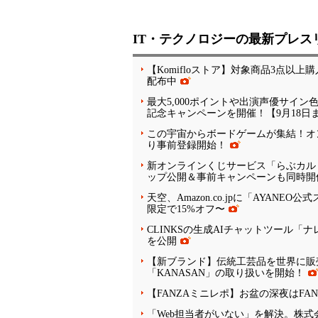
IT・テクノロジーの最新プレス
【Komifloストア】対象商品3点以上購
配布中
最大5,000ポイントや出演声優サイ
記念キャンペーンを開催！【9月18日
この宇宙からボードゲームが集結！オン
り事前登録開始！
新オンラインくじサービス「らぶカル
ップ公開＆事前キャンペーンも同時開
天空、Amazon.co.jpに「AYANEO
限定で15%オフ〜
CLINKSの生成AIチャットツール
を公開
【新ブランド】伝統工芸品を世界に販売
「KANASAN」の取り扱いを開始！
【FANZAミニレポ】お盆の深夜はFA
「Web担当者がいない」を解決。株式