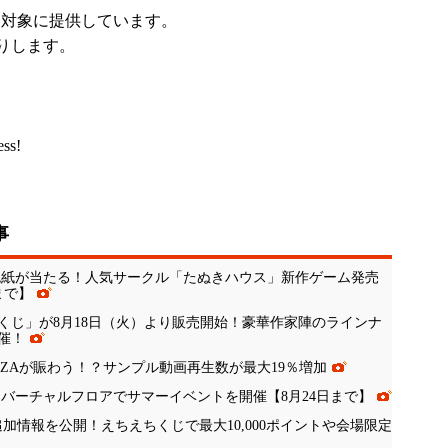
上を対象に提供しています。
りします。
ess!
事
ン色紙が当たる！人気サークル「たぬきハウス」新作ゲーム発売
まで】
くじ」が8月18日（火）より販売開始！豪華作家陣のラインナ
催！
NZAが賑わう！？サンプル動画再生数が最大19％増加
、バーチャルフロアでサマーイベントを開催【8月24日まで】
」追加情報を公開！えちえちくじで最大10,000ポイントや会場限定