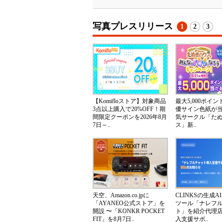
写真プレスリリース
1
2
3
【Komifloストア】対象商品
最大5,000ポイ
3点以上購入で20%OFF！期
優サイン色紙が
間限定クーポンを2026年8月
気サークル「た
7日～..
ス」新..
天空、Amazon.co.jpに
CLINKSの生成A
「AYANEO公式ストア」を
ツール「ナレフ
開設 〜「KONKR POCKET
ト」を紹介代理
FIT」を8月7日..
入支援サポ..