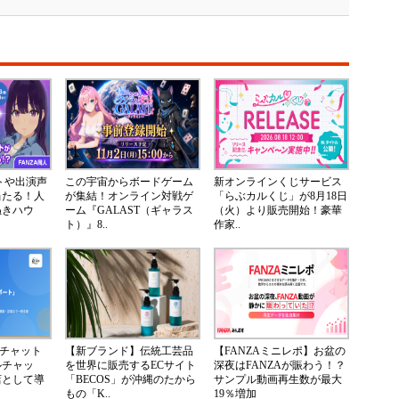
ントや出演声
この宇宙からボードゲーム
新オンラインくじサービス
当たる！人
が集結！オンライン対戦ゲ
「らぶカルくじ」が8月18日
ぬきハウ
ーム『GALAST（ギャラス
（火）より販売開始！豪華
ト）』8..
作家..
Iチャット
【新ブランド】伝統工芸品
【FANZAミニレポ】お盆の
ルチャッ
を世界に販売するECサイト
深夜はFANZAが賑わう！？
店として導
「BECOS」が沖縄のたから
サンプル動画再生数が最大
もの「K..
19％増加