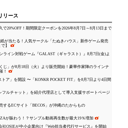
リリース
入で20%OFF！期間限定クーポンを2026年8月7日～8月13日まで
ン色紙が当たる！人気サークル「たぬきハウス」新作ゲーム発売
まで】
ライン対戦ゲーム『GALAST（ギャラスト）』8月7日(金)よ
くじ」が8月18日（火）より販売開始！豪華作家陣のラインナ
催！
公式ストア」を開設 〜「KONKR POCKET FIT」を8月7日より4日間
「ナレフルチャット」を紹介代理店として導入支援サポートページ
するECサイト「BECOS」が沖縄のたからもの
NZAが賑わう！？サンプル動画再生数が最大19％増加
会社OSIEが中小企業向け『Web担当者代行サービス』を開始