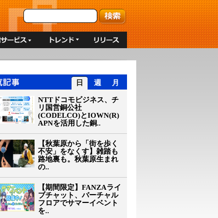
日
週
月
NTTドコモビジネス、チ
リ国営銅公社
(CODELCO)とIOWN(R)
APNを活用した銅..
【秋葉原から「街を歩く
不安」をなくす】雑踏も
路地裏も。秋葉原生まれ
の..
【期間限定】FANZAライ
ブチャット、バーチャル
フロアでサマーイベント
を..