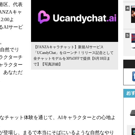
港区、代表
ANZAキャ
:00よ
AIサービ
た。
【FANZAキャラチャット】新規AIサービス
との自然でリ
「UCandyChat」をローンチ！リリース記念として
ラクターチ
全チャットモデルを30%OFFで提供【6月18日ま
ャラクター
で】
【写真詳細】
、あなただ
。
リアルなチャット体験を通じて、AIキャラクターとの心地よ
。
が登場し、まるで本当にそばにいるような自然なやり