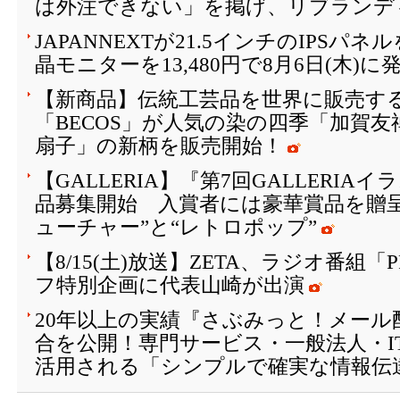
は外注できない」を掲げ、リブランデ
JAPANNEXTが21.5インチのIPSパ
晶モニターを13,480円で8月6日(木)に
【新商品】伝統工芸品を世界に販売する
「BECOS」が人気の染の四季「加賀
扇子」の新柄を販売開始！
【GALLERIA】『第7回GALLERI
品募集開始 入賞者には豪華賞品を贈
ューチャー”と“レトロポップ”
【8/15(土)放送】ZETA、ラジオ番組「
フ特別企画に代表山崎が出演
20年以上の実績『さぶみっと！メール
合を公開！専門サービス・一般法人・I
活用される「シンプルで確実な情報伝