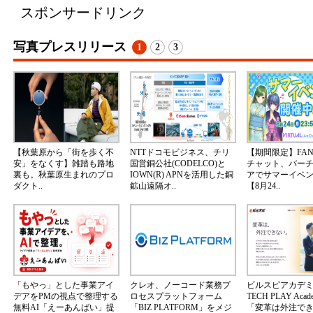
スポンサードリンク
写真プレスリリース
1
2
3
【秋葉原から「街を歩く不
NTTドコモビジネス、チリ
【期間限定】FA
安」をなくす】雑踏も路地
国営銅公社(CODELCO)と
チャット、バー
裏も。秋葉原生まれのプロ
IOWN(R) APNを活用した銅
アでサマーイベ
ダクト..
鉱山遠隔オ..
【8月24..
「もやっ」とした事業アイ
クレオ、ノーコード業務プ
ビルスピアカデ
デアをPMの視点で整理する
ロセスプラットフォーム
TECH PLAY Aca
無料AI「えーあんばい」提
「BIZ PLATFORM」をメジ
「変革は外注で