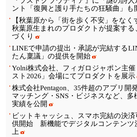
『ラストクラウディア』に「謎の詩人
ント「復興と護り手たちの狂騒曲」も開
【秋葉原から「街を歩く不安」をなく
秋葉原生まれのプロダクトが提案する
づくり
LINEで申請の提出・承認が完結するL
たん稟議」の提供を開始
Yolni株式会社、フィガロジャポン主
スト2026」会場にてプロダクトを展示
株式会社Pentagon、35件超のアプリ
マッチング・SNS・ビジネスなど、多
実績を公開
ビットキャッシュ、スマホ完結の決済
供開始 新機能でデジタルコンテンツ
上