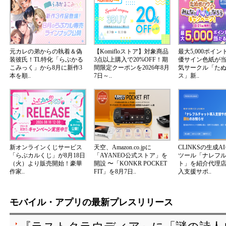
元カレの弟からの執着＆偽
【Komifloストア】対象商品
最大5,000ポイ
装彼氏！TL特化「らぶかる
3点以上購入で20%OFF！期
優サイン色紙が
こみっく」から8月に新作3
間限定クーポンを2026年8月
気サークル「た
本を順..
7日～..
ス」新..
新オンラインくじサービス
天空、Amazon.co.jpに
CLINKSの生成A
「らぶカルくじ」が8月18日
「AYANEO公式ストア」を
ツール「ナレフ
（火）より販売開始！豪華
開設 〜「KONKR POCKET
ト」を紹介代理
作家..
FIT」を8月7日..
入支援サポ..
モバイル・アプリの最新プレスリリース