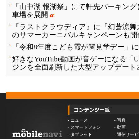
「山中湖 報湖祭」にて軒先パーキング
車場を展開
『ラストクラウディア』に「幻蒼涼舞
のサマーカーニバルキャンペーンも開催
「令和8年度こども霞が関見学デー」
好きなYouTube動画が音ゲーになる「
ジンを全面刷新した大型アップデート2
-
ニュース
-
写真
-
スマートフォン
-
動画
-
タブレット
-
通信サービ